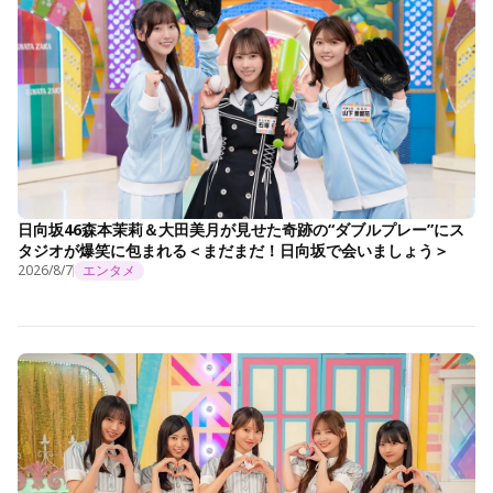
日向坂46森本茉莉＆大田美月が見せた奇跡の“ダブルプレー”にス
タジオが爆笑に包まれる＜まだまだ！日向坂で会いましょう＞
2026/8/7
エンタメ