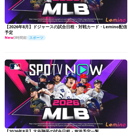
【2026年8月】ドジャースの試合日程・対戦カード・Lemino配信
予定
3時間前
スポーツ
New
【2026年8月】大谷翔平の試合日程・放送予定一覧