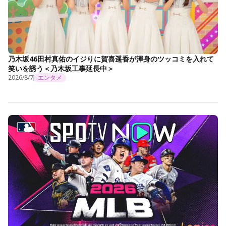
乃木坂46田村真佑のイジりに賀喜遥香が渾身のツッコミを入れて
笑いを誘う＜乃木坂工事延長中＞
2026/8/7
エンタメ