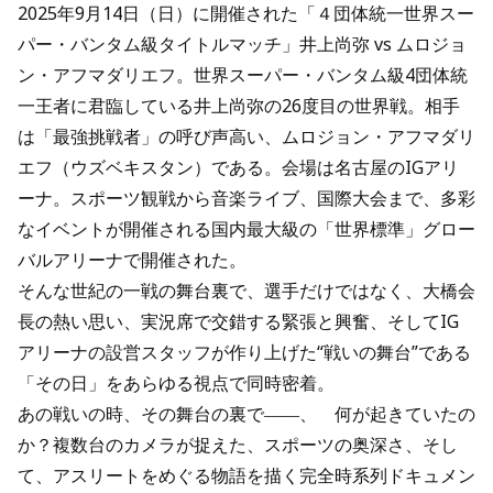
2025年9月14日（日）に開催された「４団体統一世界スー
パー・バンタム級タイトルマッチ」井上尚弥 vs ムロジョ
ン・アフマダリエフ。世界スーパー・バンタム級4団体統
一王者に君臨している井上尚弥の26度目の世界戦。相手
は「最強挑戦者」の呼び声高い、ムロジョン・アフマダリ
エフ（ウズベキスタン）である。会場は名古屋のIGアリ
ーナ。スポーツ観戦から音楽ライブ、国際大会まで、多彩
なイベントが開催される国内最大級の「世界標準」グロー
バルアリーナで開催された。
そんな世紀の一戦の舞台裏で、選手だけではなく、大橋会
長の熱い思い、実況席で交錯する緊張と興奮、そしてIG
アリーナの設営スタッフが作り上げた“戦いの舞台”である
「その日」をあらゆる視点で同時密着。
あの戦いの時、その舞台の裏で――、 何が起きていたの
か？複数台のカメラが捉えた、スポーツの奥深さ、そし
て、アスリートをめぐる物語を描く完全時系列ドキュメン