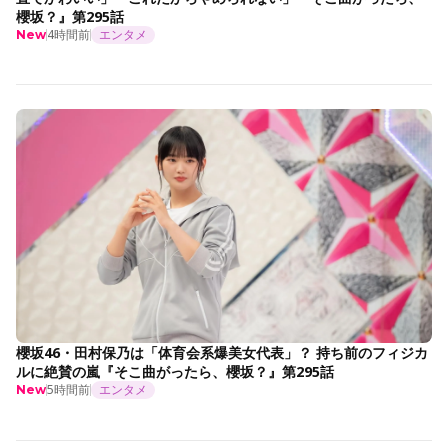
櫻坂？』第295話
4時間前
エンタメ
New
櫻坂46・田村保乃は「体育会系爆美女代表」？ 持ち前のフィジカ
ルに絶賛の嵐『そこ曲がったら、櫻坂？』第295話
5時間前
エンタメ
New