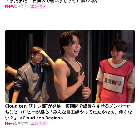
『まだまだ！ 日向坂で会いましょう』第372話
6時間前
エンタメ
New
Cloud ten“筋トレ部”が発足 短期間で成長を見せるメンバーた
ちにヒコロヒーが感心「みんな自主練やってたんやなぁ。偉くな
い？」＜Cloud ten Begins＞
6時間前
エンタメ
New