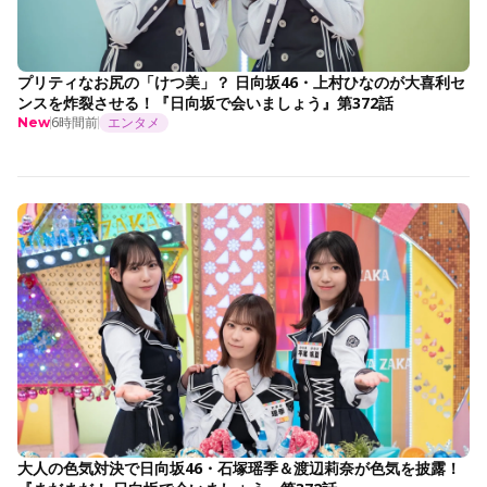
プリティなお尻の「けつ美」？ 日向坂46・上村ひなのが大喜利セ
ンスを炸裂させる！『日向坂で会いましょう』第372話
6時間前
エンタメ
New
大人の色気対決で日向坂46・石塚瑶季＆渡辺莉奈が色気を披露！