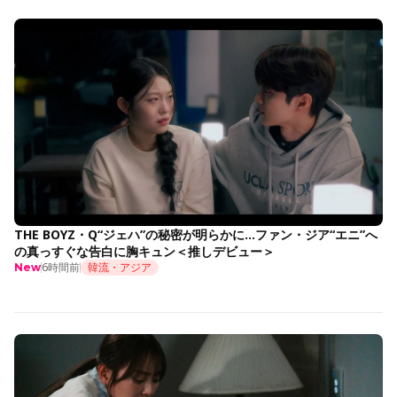
THE BOYZ・Q“ジェハ”の秘密が明らかに…ファン・ジア“エニ”へ
の真っすぐな告白に胸キュン＜推しデビュー＞
6時間前
韓流・アジア
New