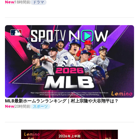
18時間前
ドラマ
New
MLB最新ホームランランキング｜村上宗隆や大谷翔平は？
20時間前
スポーツ
New