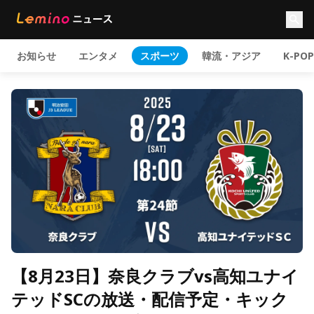
お知らせ
エンタメ
スポーツ
韓流・アジア
K-POP
【8月23日】奈良クラブvs高知ユナイ
テッドSCの放送・配信予定・キック