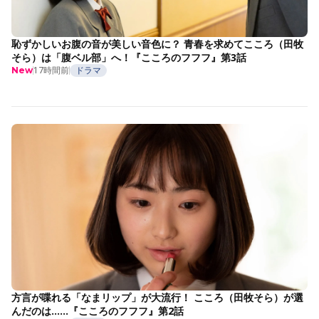
恥ずかしいお腹の音が美しい音色に？ 青春を求めてこころ（田牧
そら）は「腹ベル部」へ！『こころのフフフ』第3話
17時間前
ドラマ
New
方言が喋れる「なまリップ」が大流行！ こころ（田牧そら）が選
んだのは……『こころのフフフ』第2話