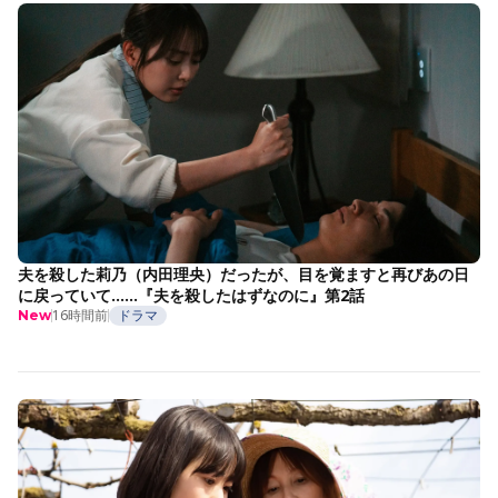
夫を殺した莉乃（内田理央）だったが、目を覚ますと再びあの日
に戻っていて……『夫を殺したはずなのに』第2話
16時間前
ドラマ
New