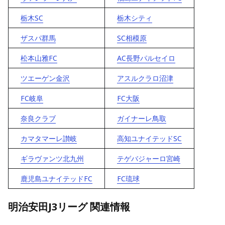
栃木SC
栃木シティ
ザスパ群馬
SC相模原
松本山雅FC
AC長野パルセイロ
ツエーゲン金沢
アスルクラロ沼津
FC岐阜
FC大阪
奈良クラブ
ガイナーレ鳥取
カマタマーレ讃岐
高知ユナイテッドSC
ギラヴァンツ北九州
テゲバジャーロ宮崎
鹿児島ユナイテッドFC
FC琉球
明治安田J3リーグ 関連情報