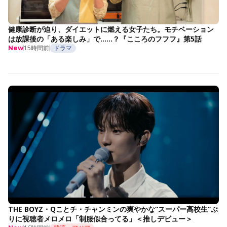
健康診断が迫り、ダイエットに燃える女子たち。モチベーション
は放課後の「ある楽しみ」で……？『こころのフフフ』第5話
15時間前
ドラマ
New
THE BOYZ・Qことチ・チャンミンの爽やかな“スーパー高校生”ぶ
りに視聴者メロメロ「制服似合ってる」＜推しデビュー＞