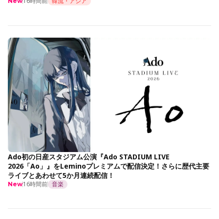
16時間前
韓流・アジア
New
Ado初の日産スタジアム公演『Ado STADIUM LIVE
2026「Ao」』をLeminoプレミアムで配信決定！さらに歴代主要
ライブとあわせて5か月連続配信！
16時間前
音楽
New