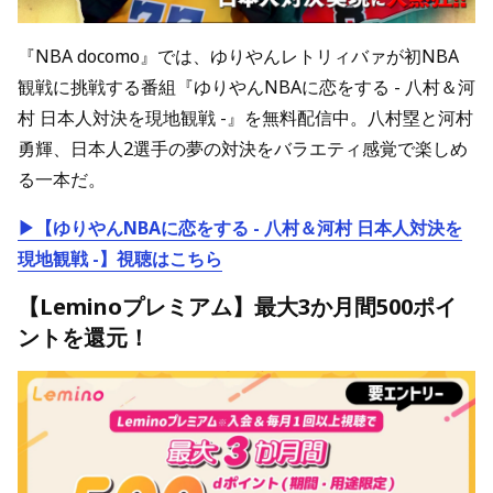
『NBA docomo』では、ゆりやんレトリィバァが初NBA
観戦に挑戦する番組『ゆりやんNBAに恋をする - 八村＆河
村 日本人対決を現地観戦 -』を無料配信中。八村塁と河村
勇輝、日本人2選手の夢の対決をバラエティ感覚で楽しめ
る一本だ。
▶【ゆりやんNBAに恋をする - 八村＆河村 日本人対決を
現地観戦 -】視聴はこちら
【Leminoプレミアム】最大3か月間500ポイ
ントを還元！