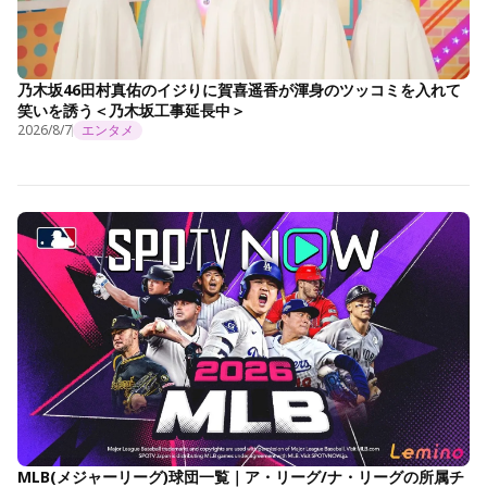
乃木坂46田村真佑のイジりに賀喜遥香が渾身のツッコミを入れて
笑いを誘う＜乃木坂工事延長中＞
2026/8/7
エンタメ
MLB(メジャーリーグ)球団一覧｜ア・リーグ/ナ・リーグの所属チ