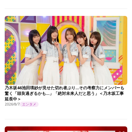
乃木坂46池田瑛紗が見せた切れ者ぶり…その考察力にメンバーも
驚く「頭良過ぎるかも…」「絶対未来人だと思う」＜乃木坂工事
延長中＞
2026/8/7
エンタメ