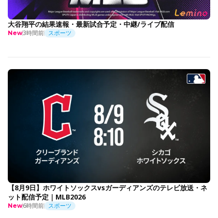
大谷翔平の結果速報・最新試合予定・中継/ライブ配信
3時間前
スポーツ
New
【8月9日】ホワイトソックスvsガーディアンズのテレビ放送・ネ
ット配信予定｜MLB2026
6時間前
スポーツ
New