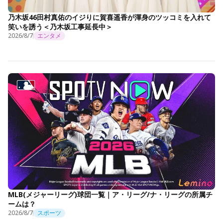
乃木坂46田村真佑のイジりに賀喜遥香が渾身のツッコミを入れて
笑いを誘う＜乃木坂工事延長中＞
2026/8/7
エンタメ
MLB(メジャーリーグ)球団一覧｜ア・リーグ/ナ・リーグの所属チ
ームは？
2026/8/7
スポーツ