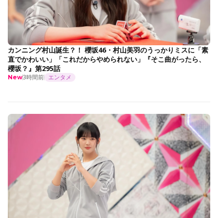
カンニング村山誕生？！ 櫻坂46・村山美羽のうっかりミスに「素
直でかわいい」「これだからやめられない」『そこ曲がったら、
櫻坂？』第295話
3時間前
エンタメ
New