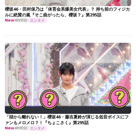
櫻坂46・田村保乃は「体育会系爆美女代表」？ 持ち前のフィジカ
ルに絶賛の嵐『そこ曲がったら、櫻坂？』第295話
4時間前
エンタメ
New
「頭から離れない！」櫻坂46・藤吉夏鈴が演じる低音ボイスにフ
ァンもメロメロ？！『ちょこさく』第295話
4時間前
エンタメ
New