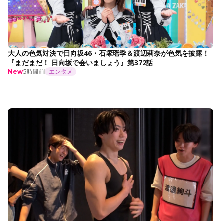
大人の色気対決で日向坂46・石塚瑶季＆渡辺莉奈が色気を披露！
『まだまだ！ 日向坂で会いましょう』第372話
5時間前
エンタメ
New