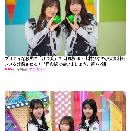
プリティなお尻の「けつ美」？ 日向坂46・上村ひなのが大喜利セ
ンスを炸裂させる！『日向坂で会いましょう』第372話
5時間前
エンタメ
New