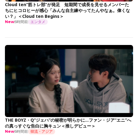
Cloud ten“筋トレ部”が発足 短期間で成長を見せるメンバーた
ちにヒコロヒーが感心「みんな自主練やってたんやなぁ。偉くな
い？」＜Cloud ten Begins＞
6時間前
エンタメ
New
THE BOYZ・Q“ジェハ”の秘密が明らかに…ファン・ジア“エニ”へ
の真っすぐな告白に胸キュン＜推しデビュー＞
6時間前
韓流・アジア
New