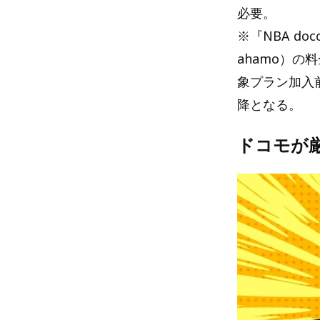
必要。
※『NBA d
ahamo）
象プラン加入前
降となる。
ドコモが