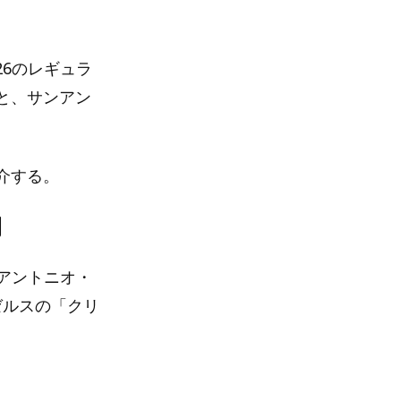
26のレギュラ
と、サンアン
介する。
間
ンアントニオ・
ゼルスの「クリ