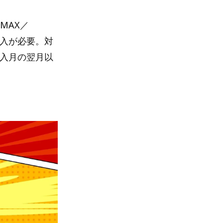
MAX／
加入が必要。対
加入月の翌月以
！