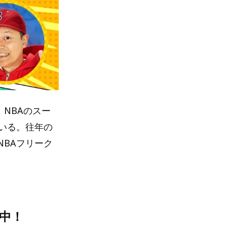
、NBAのスー
いる。往年の
BAフリーク
元中！