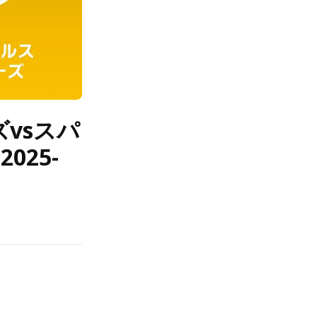
ズvsスパ
025-