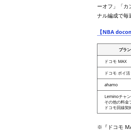
ーオフ」「カ
ナル編成で毎
【NBA do
プラン
ドコモ MAX
ドコモ ポイ活 
ahamo
Leminoチャ
その他の料金
ドコモ回線契
※『ドコモ M