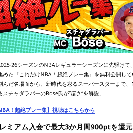
025-26シーズンのNBAレギュラーシーズンに先駆けて
集めた『これだけNBA！超絶プレー集』を無料公開して
刻んだ名場面から、新時代を彩るスーパースターまで、N
スチャダラパーのBose氏が”凄さ”を解説。
NBA！超絶プレー集】視聴はこちらから
oプレミアム入会で最大3か月間900ptを還