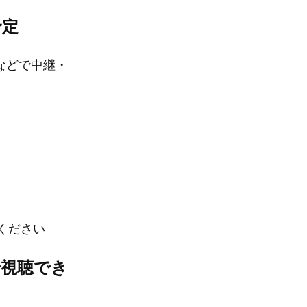
予定
s』などで中継・
ください
で視聴でき