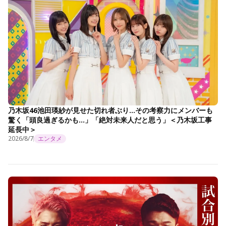
乃木坂46池田瑛紗が見せた切れ者ぶり…その考察力にメンバーも
驚く「頭良過ぎるかも…」「絶対未来人だと思う」＜乃木坂工事
延長中＞
2026/8/7
エンタメ