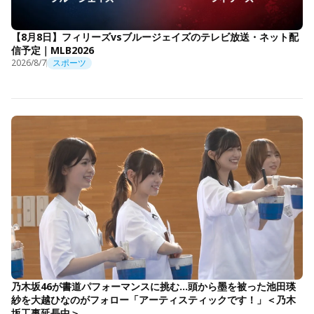
【8月8日】フィリーズvsブルージェイズのテレビ放送・ネット配
信予定｜MLB2026
2026/8/7
スポーツ
乃木坂46が書道パフォーマンスに挑む…頭から墨を被った池田瑛
紗を大越ひなのがフォロー「アーティスティックです！」＜乃木
坂工事延長中＞