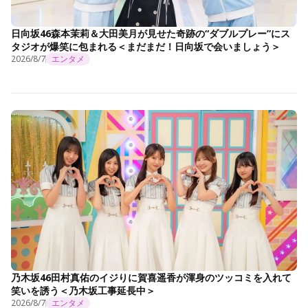
日向坂46森本茉莉＆大田美月が見せた奇跡の“ダブルプレー”にス
タジオが爆笑に包まれる＜まだまだ！日向坂で会いましょう＞
2026/8/7
エンタメ
乃木坂46田村真佑のイジりに賀喜遥香が渾身のツッコミを入れて
笑いを誘う＜乃木坂工事延長中＞
2026/8/7
エンタメ