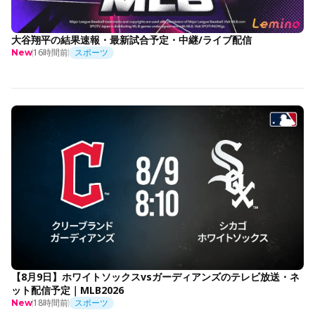
大谷翔平の結果速報・最新試合予定・中継/ライブ配信
16時間前
スポーツ
New
【8月9日】ホワイトソックスvsガーディアンズのテレビ放送・ネ
ット配信予定｜MLB2026
18時間前
スポーツ
New