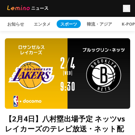
お知らせ
エンタメ
スポーツ
韓流・アジア
K-POP
【2月4日】八村塁出場予定 ネッツvs
レイカーズのテレビ放送・ネット配