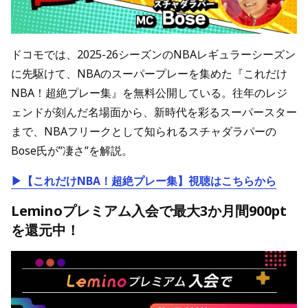
ドコモでは、2025-26シーズンのNBAレギュラーシーズン
に先駆けて、NBAのスーパープレーを集めた『これだけ
NBA！超絶プレー集』を無料公開している。往年のレジ
ェンドが刻んだ名場面から、新時代を彩るスーパースター
まで、NBAフリークとして知られるスチャダラパーの
Bose氏が”凄さ”を解説。
▶【これだけNBA！超絶プレー集】視聴はこちらから
Leminoプレミアム入会で最大3か月間900pt
を還元中！