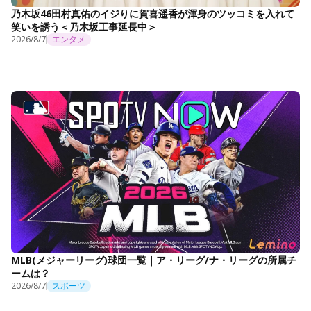
乃木坂46田村真佑のイジりに賀喜遥香が渾身のツッコミを入れて
笑いを誘う＜乃木坂工事延長中＞
2026/8/7
エンタメ
MLB(メジャーリーグ)球団一覧｜ア・リーグ/ナ・リーグの所属チ
ームは？
2026/8/7
スポーツ