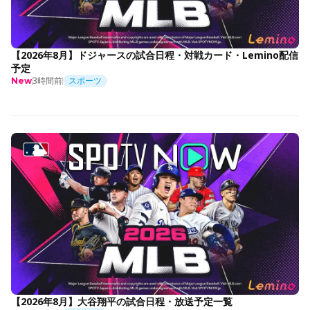
【2026年8月】ドジャースの試合日程・対戦カード・Lemino配信
予定
3時間前
スポーツ
New
【2026年8月】大谷翔平の試合日程・放送予定一覧