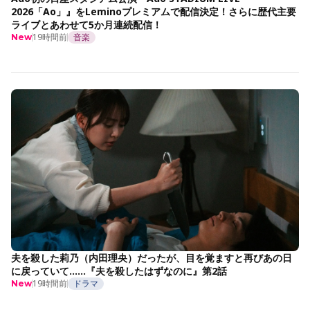
2026「Ao」』をLeminoプレミアムで配信決定！さらに歴代主要
ライブとあわせて5か月連続配信！
19時間前
音楽
New
夫を殺した莉乃（内田理央）だったが、目を覚ますと再びあの日
に戻っていて……『夫を殺したはずなのに』第2話
19時間前
ドラマ
New