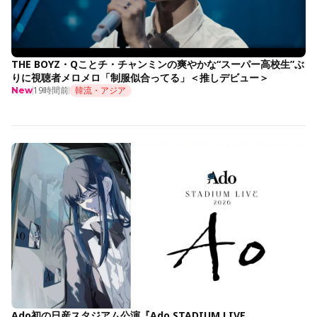
THE BOYZ・Qことチ・チャンミンの爽やかな“スーパー高校生”ぶ
りに視聴者メロメロ「制服似合ってる」＜推しデビュー＞
19時間前
韓流・アジア
New
Ado初の日産スタジアム公演『Ado STADIUM LIVE