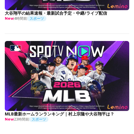
大谷翔平の結果速報・最新試合予定・中継/ライブ配信
4時間前
スポーツ
New
MLB最新ホームランランキング｜村上宗隆や大谷翔平は？
23時間前
スポーツ
New