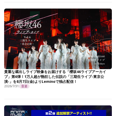
貴重な蔵出しライブ映像をお届けする「櫻坂46ライブアーカイ
ブ」第6弾！1万人超が熱狂した伝説の「三期生ライブ-東京公
演-」を8月7日(金)よりLeminoで独占配信！
2026/7/31
音楽