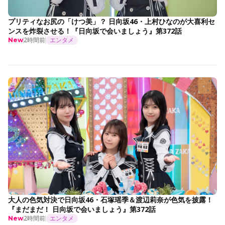
プリティなお尻の「けつ美」？ 日向坂46・上村ひなのが大喜利セ
ンスを炸裂させる！『日向坂で会いましょう』第372話
2時間前
エンタメ
New
大人の色気対決で日向坂46・石塚瑶季＆渡辺莉奈が色気を披露！
『まだまだ！ 日向坂で会いましょう』第372話
2時間前
エンタメ
New