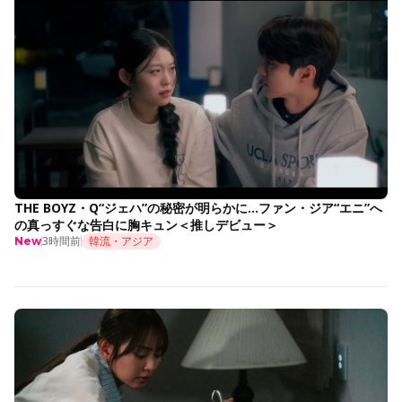
THE BOYZ・Q“ジェハ”の秘密が明らかに…ファン・ジア“エニ”へ
の真っすぐな告白に胸キュン＜推しデビュー＞
3時間前
韓流・アジア
New