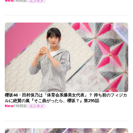
1時間前
エンタメ
New
櫻坂46・田村保乃は「体育会系爆美女代表」？ 持ち前のフィジカ
ルに絶賛の嵐『そこ曲がったら、櫻坂？』第295話
1時間前
エンタメ
New