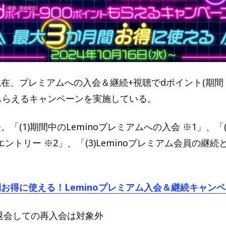
は現在、プレミアムへの入会＆継続+視聴でdポイント(期間
トもらえるキャンペーンを実施している。
。「(1)期間中のLeminoプレミアムへの入会 ※1」、「
ントリー ※2」、「(3)Leminoプレミアム会員の継
間お得に使える！Leminoプレミアム入会＆継続キャン
に退会しての再入会は対象外