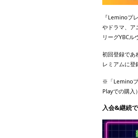
『Lemino
やドラマ、ア
リーグYBC
初回登録であれ
レミアムに登
※「Lemino
Playでの購
入会&継続