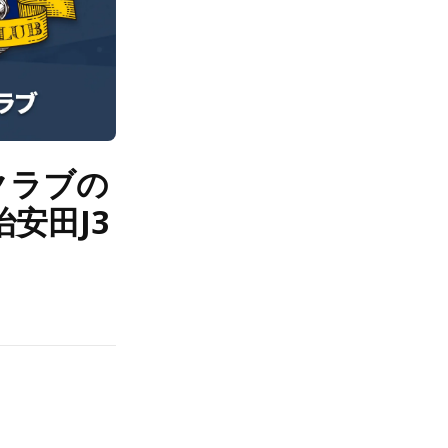
クラブの
安田J3