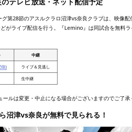
奈良のテレビ放送・ネット配信予定
リーグ第28節のアスルクラロ沼津vs奈良クラブは、映像
』などがライブ配信を行う。『Lemino』は同試合を無料
ル
中継
配信)
ライブ＆見逃し
生中継
ュールは変更・中止になる場合がございますのでご了承
oなら沼津vs奈良が無料で見られる！