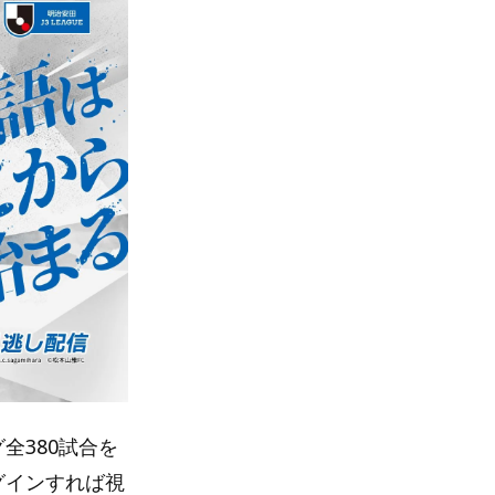
グ全380試合を
グインすれば視