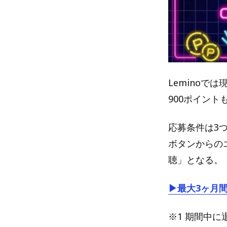
Leminoで
900ポイン
応募条件は3つ
ボタンからのエ
聴」となる。
▶最大3ヶ月
※1 期間中