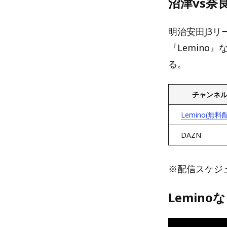
沼津vs
明治安田J3
『Lemino
る。
チャンネ
Lemino(無料
DAZN
※配信スケジ
Lemin