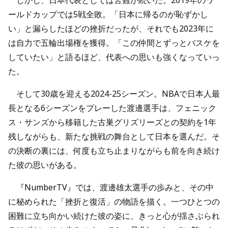
しかし、日本代表としては苦難が続いた。2019年のワ
ールドカップでは5戦全敗。「日本に帰るのが恥ずかし
い」と漏らしたほどの挫折だったが、それでも2023年に
は自力で五輪出場権を獲得。「この仲間とずっとバスケを
していたい」と語るほど、代表への思いも強くなっていっ
た。
そして30歳を迎える2024-25シーズン。NBAで日本人最
長となる6シーズンをプレーした渡邊選手は、フェニック
ス・サンズから移籍した古巣グリズリーズとの契約を1年
残しながらも、新たな挑戦の舞台として日本を選んだ。そ
の決断の裏には、何度も立ち止まりながらも前を向き続け
た彼の思いがある。
『NumberTV』では、渡邊雄太選手の歩みと、その中
に秘められた「挫折と復活」の物語を描く。一つひとつの
困難に立ち向かい続けた彼の姿に、きっと心が揺さぶられ