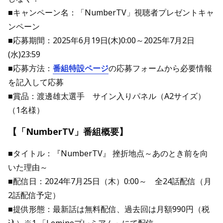
■キャンペーン名：「NumberTV」視聴者プレゼントキャ
ンペーン
■応募期間：2025年6月19日(木)0:00～2025年7月2日
(水)23:59
■応募方法：
番組特設ページ
の応募フォームから必要情報
を記入して応募
■賞品：渡邊雄太選手 サイン入りパネル（A2サイズ）
（1名様）
【「NumberTV」番組概要】
■タイトル：『NumberTV』 挫折地点～あのとき前を向
いた理由～
■配信日：2024年7月25日（木）0:00～ 全24話配信（月
2話配信予定）
■提供形態：最新話は無料配信、過去回は月額990円（税