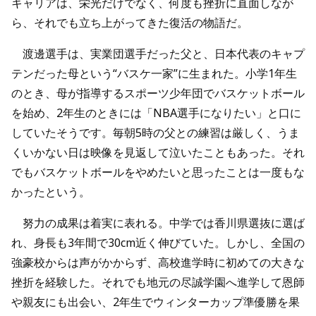
キャリアは、栄光だけでなく、何度も挫折に直面しなが
ら、それでも立ち上がってきた復活の物語だ。
渡邊選手は、実業団選手だった父と、日本代表のキャプ
テンだった母という“バスケ一家”に生まれた。小学1年生
のとき、母が指導するスポーツ少年団でバスケットボール
を始め、2年生のときには「NBA選手になりたい」と口に
していたそうです。毎朝5時の父との練習は厳しく、うま
くいかない日は映像を見返して泣いたこともあった。それ
でもバスケットボールをやめたいと思ったことは一度もな
かったという。
努力の成果は着実に表れる。中学では香川県選抜に選ば
れ、身長も3年間で30cm近く伸びていた。しかし、全国の
強豪校からは声がかからず、高校進学時に初めての大きな
挫折を経験した。それでも地元の尽誠学園へ進学して恩師
や親友にも出会い、2年生でウィンターカップ準優勝を果