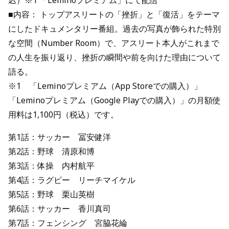
込）※1 「Leminoプレミアム」にて配信
■内容： トップアスリートの「挫折」と「復活」をテーマ
にしたドキュメンタリー番組。過去の写真が飾られた特別
な空間（Number Room）で、アスリート本人がこれまで
の人生を振り返り、挫折の瞬間や前を向けた理由について
語る。
※1 「Leminoプレミアム（App Storeでの購入）」
「Leminoプレミアム（Google Playでの購入）」の月額使
用料は1,100円（税込）です。
第1話：サッカー 冨安健洋
第2話：野球 清原和博
第3話：体操 内村航平
第4話：ラグビー リーチマイケル
第5話：野球 栗山英樹
第6話：サッカー 香川真司
第7話：フェンシング 宮脇花綸