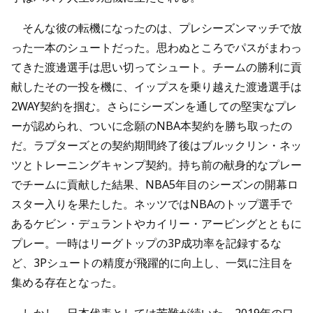
そんな彼の転機になったのは、プレシーズンマッチで放
った一本のシュートだった。思わぬところでパスがまわっ
てきた渡邊選手は思い切ってシュート。チームの勝利に貢
献したその一投を機に、イップスを乗り越えた渡邊選手は
2WAY契約を掴む。さらにシーズンを通しての堅実なプレ
ーが認められ、ついに念願のNBA本契約を勝ち取ったの
だ。ラプターズとの契約期間終了後はブルックリン・ネッ
ツとトレーニングキャンプ契約。持ち前の献身的なプレー
でチームに貢献した結果、NBA5年目のシーズンの開幕ロ
スター入りを果たした。ネッツではNBAのトップ選手で
あるケビン・デュラントやカイリー・アービングとともに
プレー。一時はリーグトップの3P成功率を記録するな
ど、3Pシュートの精度が飛躍的に向上し、一気に注目を
集める存在となった。