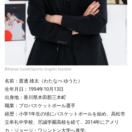
©︎Nanae Suzuki/Sports Graphic Number
名前：渡邊 雄太（わたなべ ゆうた）
生年月日：1994年10月13日
出身地：香川県木田郡三木町
職業：プロバスケットボール選手
経歴：小学1年生の頃にバスケットボールを始め、高松市
立牟礼中学校、尽誠学園高校を経て、2014年にアメリ
カ・ジョージ・ワシントン大学へ進学。