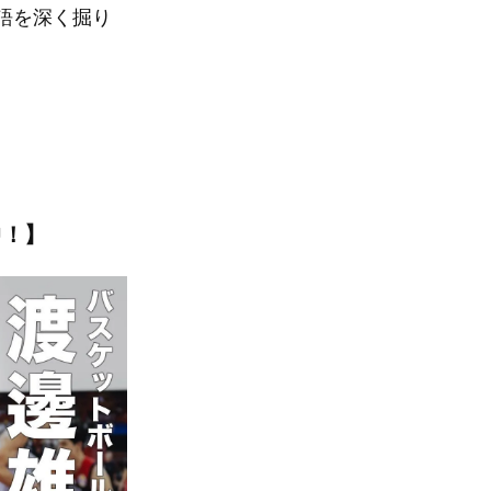
物語を深く掘り
中！】