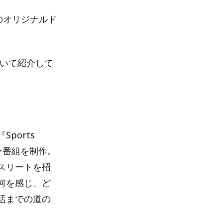
のオリジナルド
ついて紹介して
ports
リー番組を制作。
スリートを招
何を感じ、ど
活までの道の