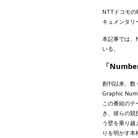
NTTドコモの
キュメンタリー
本記事では、
いる。
「Numb
創刊以来、数
Graphic
この番組のテ
き、彼らの競
う壁を乗り越
りを明かす本