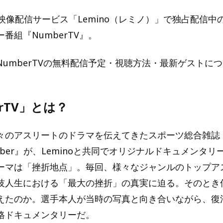
映像配信サービス「Lemino（レミノ）」で独占配信中
番組『NumberTV』。
NumberTVの無料配信予定・視聴方法・最新ゲストに
erTV」とは？
々のアスリートのドラマを伝えてきたスポーツ総合雑誌『S
 Number』が、Leminoと共同でオリジナルドキュメンタ
ーマは「挫折地点」。毎回、様々なジャンルのトップア
技人生における「最大の挫折」の真実に迫る。そのとき
えたのか。選手本人が当時の写真と向き合いながら、復
格ドキュメンタリーだ。