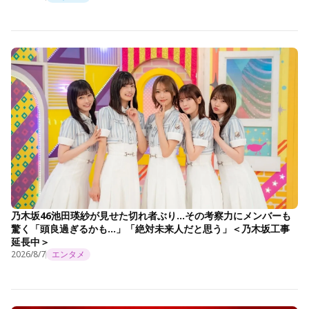
乃木坂46池田瑛紗が見せた切れ者ぶり…その考察力にメンバーも
驚く「頭良過ぎるかも…」「絶対未来人だと思う」＜乃木坂工事
延長中＞
2026/8/7
エンタメ