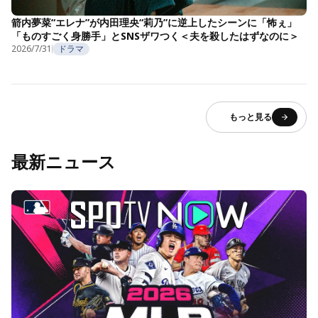
箭内夢菜“エレナ”が内田理央“莉乃”に逆上したシーンに「怖ぇ」
「ものすごく身勝手」とSNSザワつく＜夫を殺したはずなのに＞
2026/7/31
ドラマ
もっと見る
最新ニュース