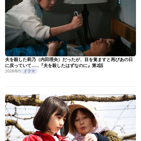
夫を殺した莉乃（内田理央）だったが、目を覚ますと再びあの日
に戻っていて……『夫を殺したはずなのに』第2話
2026/8/5
ドラマ