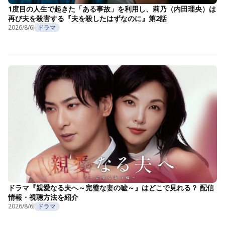
1度目の人生で起きた「ある事故」を利用し、莉乃（内田理央）は
再び夫を殺害する『夫を殺したはずなのに』第2話
2026/8/6
ドラマ
ドラマ『親愛なる夫へ～完璧な妻の嘘～』はどこで見れる？ 配信
情報・視聴方法を紹介
2026/8/6
ドラマ