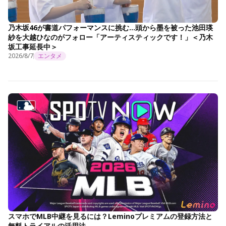
乃木坂46が書道パフォーマンスに挑む…頭から墨を被った池田瑛
紗を大越ひなのがフォロー「アーティスティックです！」＜乃木
坂工事延長中＞
2026/8/7
エンタメ
スマホでMLB中継を見るには？Leminoプレミアムの登録方法と
無料トライアルの活用法