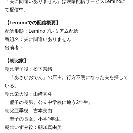
『夫に間違いありません』は映像配信サービスLeminoに
て配信中。
【Leminoでの配信概要】
配信形態：Leminoプレミアム配信
番組名：夫に間違いありません
出演者：
【朝比家】
朝比聖子役：松下奈緒
「あさひおでん」の店主。行方不明になった夫を探して
いる。
朝比栄大役：山﨑真斗
聖子の長男。公立中学校に通う2年生。
朝比亜季役：吉本実由
聖子の長女。小学1年生。
朝比いずみ役：朝加真由美