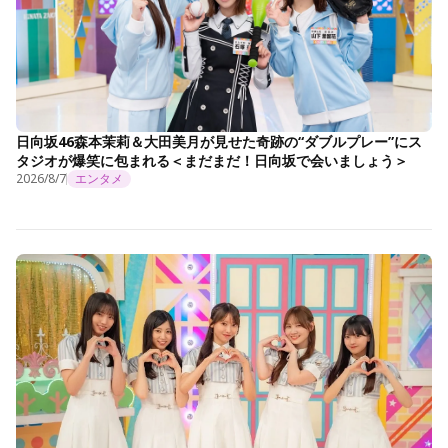
日向坂46森本茉莉＆大田美月が見せた奇跡の“ダブルプレー”にス
タジオが爆笑に包まれる＜まだまだ！日向坂で会いましょう＞
2026/8/7
エンタメ