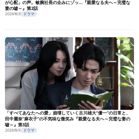
が心配」の声。敏腕社長の企みにゾッ…『親愛なる夫へ～完璧な
妻の嘘～』第2話
2026/8/3
ドラマ
「すべてあなたへの愛」崩壊していく古川雄大“優一”の日常と、
田中麗奈“麻衣子”の不気味な微笑み『親愛なる夫へ～完璧な妻の
嘘～』第3話
2026/8/3
ドラマ