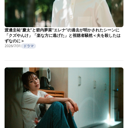
渡邊圭祐“慶太”と箭内夢菜“エレナ”の過去が明かされたシーンに
「クズやんけ」「楽な方に逃げた」と視聴者騒然＜夫を殺したは
ずなのに＞
2026/7/31
ドラマ