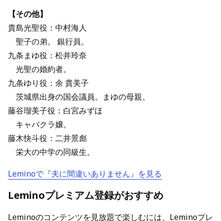
【その他】
貴島光聖役：中村海人
聖子の弟。 銀行員。
九条まゆ役：松井玲奈
光聖の婚約者。
九条ゆり役：余 貴美子
茨城県出身の国会議員。まゆの母親。
藤谷瑠美子役：白宮みずほ
キャバクラ嬢。
藤木快斗役：二井景彪
栄大の中学の同級生。
Leminoで『夫に間違いありません』を見る
Leminoプレミアム登録がおすすめ
Leminoのコンテンツを見放題で楽しむには、Leminoプレ