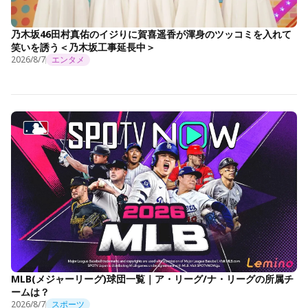
乃木坂46田村真佑のイジりに賀喜遥香が渾身のツッコミを入れて
笑いを誘う＜乃木坂工事延長中＞
2026/8/7
エンタメ
MLB(メジャーリーグ)球団一覧｜ア・リーグ/ナ・リーグの所属チ
ームは？
2026/8/7
スポーツ