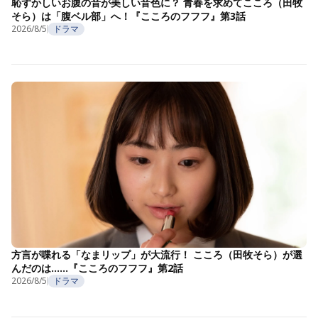
恥ずかしいお腹の音が美しい音色に？ 青春を求めてこころ（田牧
そら）は「腹ベル部」へ！『こころのフフフ』第3話
2026/8/5
ドラマ
方言が喋れる「なまリップ」が大流行！ こころ（田牧そら）が選
んだのは……『こころのフフフ』第2話
2026/8/5
ドラマ