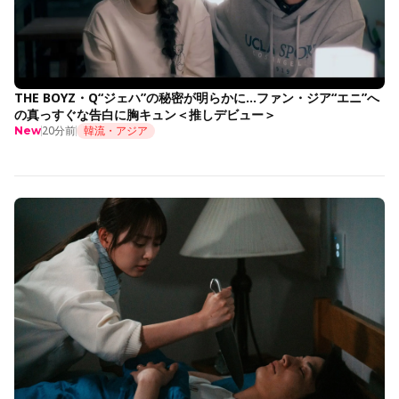
THE BOYZ・Q“ジェハ”の秘密が明らかに…ファン・ジア“エニ”へ
の真っすぐな告白に胸キュン＜推しデビュー＞
20分前
韓流・アジア
New