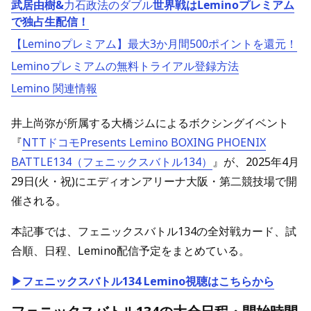
武居由樹&
力石政法のダブル
世界戦はLeminoプレミアム
で独占生配信！
【Leminoプレミアム】最大3か月間500ポイントを還元！
Leminoプレミアムの無料トライアル登録方法
Lemino 関連情報
井上尚弥が所属する大橋ジムによるボクシングイベント
『
NTTドコモPresents Lemino BOXING PHOENIX
BATTLE134（フェニックスバトル134）
』が、2025年4月
29日(火・祝)にエディオンアリーナ大阪・第二競技場で開
催される。
本記事では、フェニックスバトル134の全対戦カード、試
合順、日程、Lemino配信予定をまとめている。
▶フェニックスバトル134 Lemino視聴はこちらから