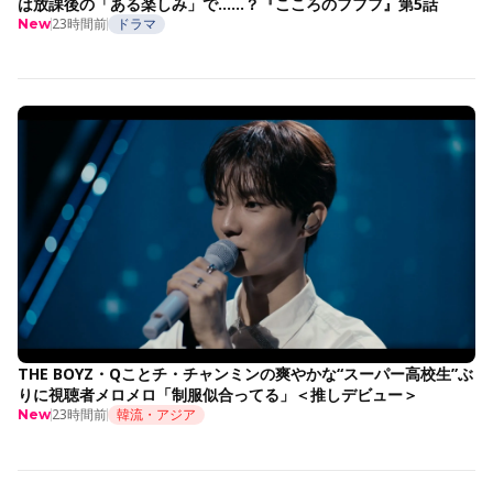
は放課後の「ある楽しみ」で……？『こころのフフフ』第5話
23時間前
ドラマ
New
THE BOYZ・Qことチ・チャンミンの爽やかな“スーパー高校生”ぶ
りに視聴者メロメロ「制服似合ってる」＜推しデビュー＞
23時間前
韓流・アジア
New