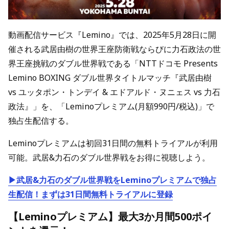
動画配信サービス『Lemino』では、2025年5月28日に開
催される武居由樹の世界王座防衛戦ならびに力石政法の世
界王座挑戦のダブル世界戦である「NTTドコモ Presents
Lemino BOXING ダブル世界タイトルマッチ『武居由樹
vs ユッタポン・トンデイ & エドアルド・ヌニェス vs 力石
政法』」を、「Leminoプレミアム(月額990円/税込)」で
独占生配信する。
Leminoプレミアムは初回31日間の無料トライアルが利用
可能。武居&力石のダブル世界戦をお得に視聴しよう。
▶武居&力石のダブル世界戦をLeminoプレミアムで独占
生配信！まずは31日間無料トライアルに登録
【Leminoプレミアム】最大3か月間500ポイ