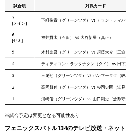
試合順
対戦カード
7
下町俊貴（グリーンツダ） vs アラン・ディパ
[メイン]
6
福井貫太（石田） vs 大谷新星（真正）
[セミ]
5
木村彪吾（グリーンツダ） vs 須藤大介（三迫）
4
ティティコン・ラッタナクン（タイ） vs 田下翔
3
三尾翔（グリーンツダ） vs ハンマータク（岐
2
高岡賢伸（グリーンツダ） vs 杉岡史問（江見）
1
浦崎優（グリーンツダ） vs 山口剛史（倉敷守安
※試合予定は変更となる可能性あり
フェニックスバトル134のテレビ放送・ネット