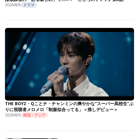
2026/8/5
ドラマ
THE BOYZ・Qことチ・チャンミンの爽やかな“スーパー高校生”ぶ
りに視聴者メロメロ「制服似合ってる」＜推しデビュー＞
2026/8/5
韓流・アジア