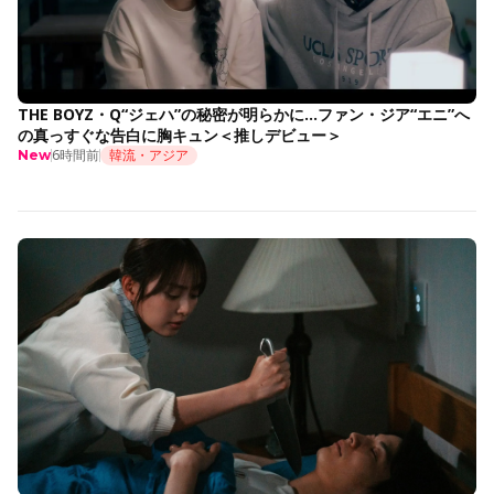
THE BOYZ・Q“ジェハ”の秘密が明らかに…ファン・ジア“エニ”へ
の真っすぐな告白に胸キュン＜推しデビュー＞
6時間前
韓流・アジア
New