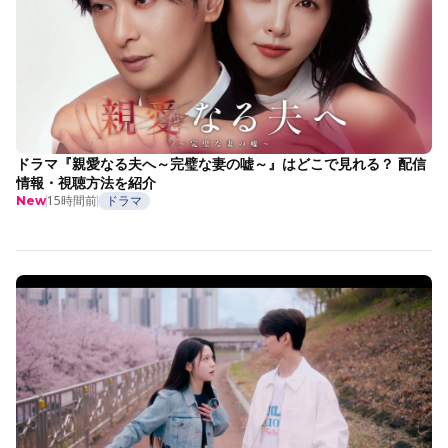
ドラマ『親愛なる夫へ～完璧な妻の嘘～』はどこで見れる？ 配信
情報・視聴方法を紹介
15時間前
ドラマ
New