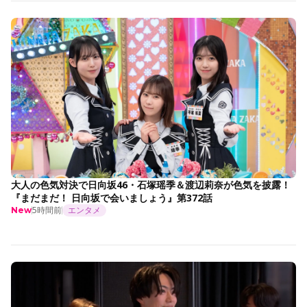
大人の色気対決で日向坂46・石塚瑶季＆渡辺莉奈が色気を披露！
『まだまだ！ 日向坂で会いましょう』第372話
5時間前
エンタメ
New