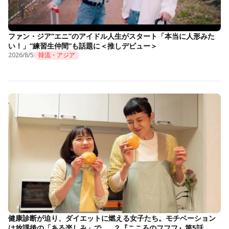
ファン・ジア“エニ”のアイドル人生がスタート「本当に人形みた
い！」“練習生仲間”も話題に＜推しデビュー＞
2026/8/5
韓流・アジア
健康診断が迫り、ダイエットに燃える女子たち。モチベーション
は放課後の「ある楽しみ」で……？『こころのフフフ』第5話