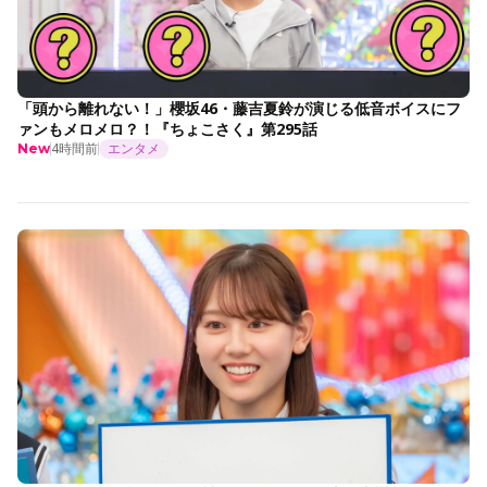
「頭から離れない！」櫻坂46・藤吉夏鈴が演じる低音ボイスにフ
ァンもメロメロ？！『ちょこさく』第295話
4時間前
エンタメ
New