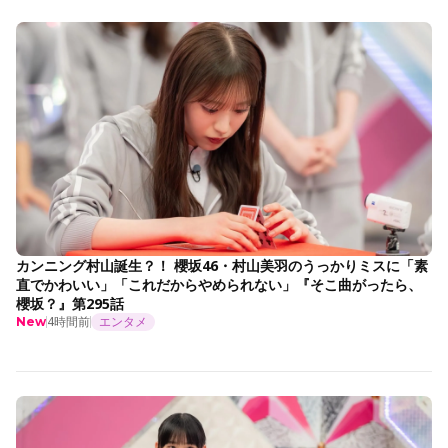
カンニング村山誕生？！ 櫻坂46・村山美羽のうっかりミスに「素
直でかわいい」「これだからやめられない」『そこ曲がったら、
櫻坂？』第295話
4時間前
エンタメ
New