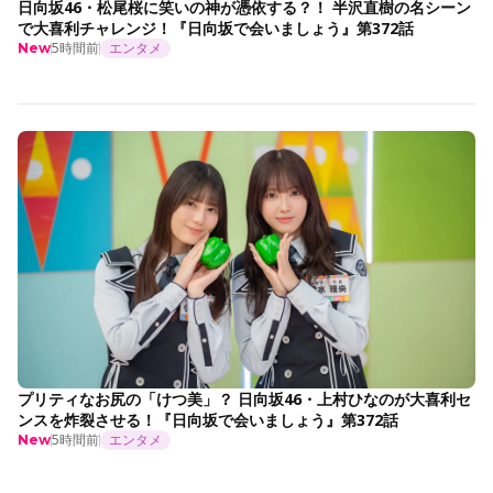
日向坂46・松尾桜に笑いの神が憑依する？！ 半沢直樹の名シーン
で大喜利チャレンジ！『日向坂で会いましょう』第372話
5時間前
エンタメ
New
プリティなお尻の「けつ美」？ 日向坂46・上村ひなのが大喜利セ
ンスを炸裂させる！『日向坂で会いましょう』第372話
5時間前
エンタメ
New