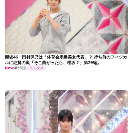
櫻坂46・田村保乃は「体育会系爆美女代表」？ 持ち前のフィジカ
ルに絶賛の嵐『そこ曲がったら、櫻坂？』第295話
4時間前
エンタメ
New