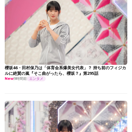
櫻坂46・田村保乃は「体育会系爆美女代表」？ 持ち前のフィジカ
ルに絶賛の嵐『そこ曲がったら、櫻坂？』第295話
9時間前
エンタメ
New