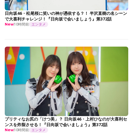
日向坂46・松尾桜に笑いの神が憑依する？！ 半沢直樹の名シーン
で大喜利チャレンジ！『日向坂で会いましょう』第372話
10時間前
エンタメ
New
プリティなお尻の「けつ美」？ 日向坂46・上村ひなのが大喜利セ
ンスを炸裂させる！『日向坂で会いましょう』第372話
10時間前
エンタメ
New