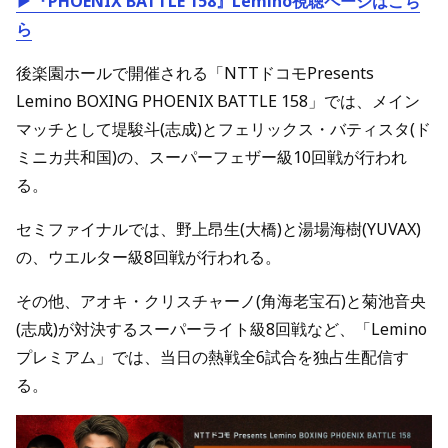
▶『PHOENIX BATTLE 158』Lemino視聴ページはこち
ら
後楽園ホールで開催される「NTTドコモPresents
Lemino BOXING PHOENIX BATTLE 158」では、メイン
マッチとして堤駿斗(志成)とフェリックス・バティスタ(ド
ミニカ共和国)の、スーパーフェザー級10回戦が行われ
る。
セミファイナルでは、野上昂生(大橋)と湯場海樹(YUVAX)
の、ウエルター級8回戦が行われる。
その他、アオキ・クリスチャーノ(角海老宝石)と菊池音央
(志成)が対決するスーパーライト級8回戦など、「Lemino
プレミアム」では、当日の熱戦全6試合を独占生配信す
る。