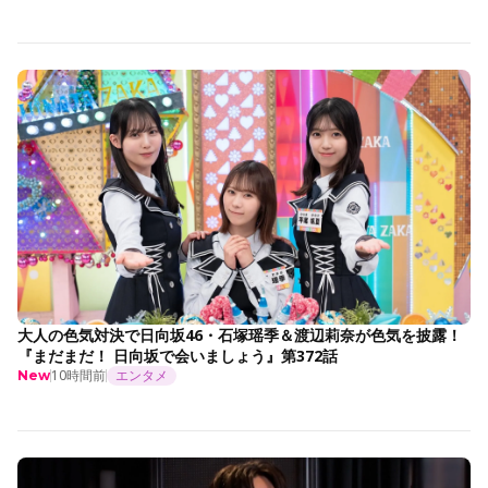
大人の色気対決で日向坂46・石塚瑶季＆渡辺莉奈が色気を披露！
『まだまだ！ 日向坂で会いましょう』第372話
10時間前
エンタメ
New