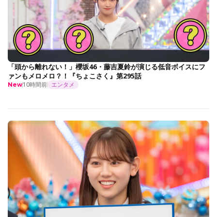
「頭から離れない！」櫻坂46・藤吉夏鈴が演じる低音ボイスにフ
ァンもメロメロ？！『ちょこさく』第295話
10時間前
エンタメ
New