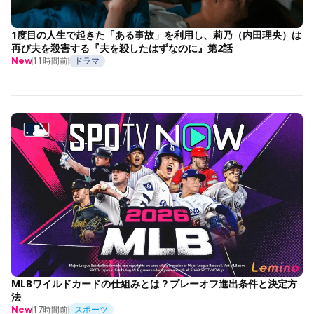
1度目の人生で起きた「ある事故」を利用し、莉乃（内田理央）は
再び夫を殺害する『夫を殺したはずなのに』第2話
11時間前
ドラマ
New
MLBワイルドカードの仕組みとは？プレーオフ進出条件と決定方
法
17時間前
スポーツ
New