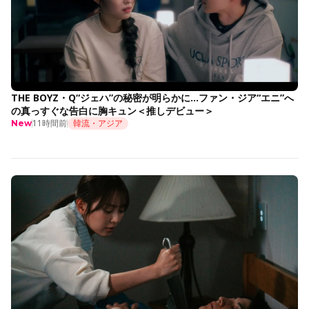
THE BOYZ・Q“ジェハ”の秘密が明らかに…ファン・ジア“エニ”へ
の真っすぐな告白に胸キュン＜推しデビュー＞
11時間前
韓流・アジア
New