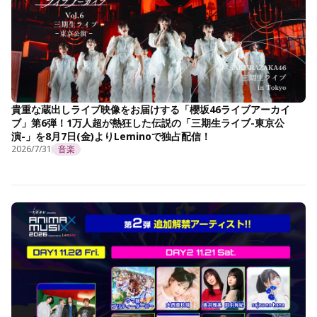
貴重な蔵出しライブ映像をお届けする「櫻坂46ライブアーカイ
ブ」第6弾！1万人超が熱狂した伝説の「三期生ライブ-東京公
演-」を8月7日(金)よりLeminoで独占配信！
2026/7/31
音楽