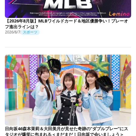
【2026年8月版】MLBワイルドカード＆地区優勝争い！プレーオ
フ進出ラインは？
2026/8/7
スポーツ
日向坂46森本茉莉＆大田美月が見せた奇跡の“ダブルプレー”にス
タジオが爆笑に包まれる＜まだまだ！日向坂で会いましょう＞