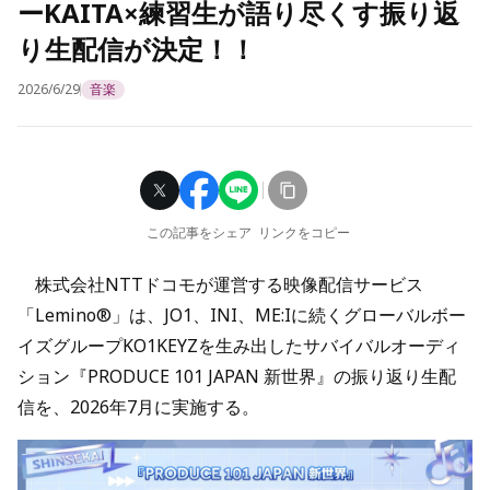
ーKAITA×練習生が語り尽くす振り返
り生配信が決定！！
2026/6/29
音楽
この記事をシェア
リンクをコピー
株式会社NTTドコモが運営する映像配信サービス
「Lemino®」は、JO1、INI、ME:Iに続くグローバルボー
イズグループKO1KEYZを生み出したサバイバルオーディ
ション『PRODUCE 101 JAPAN 新世界』の振り返り生配
信を、2026年7月に実施する。