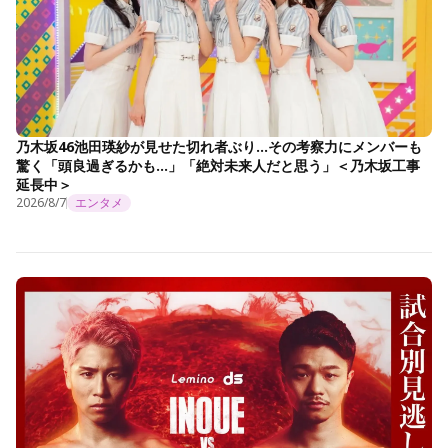
乃木坂46池田瑛紗が見せた切れ者ぶり…その考察力にメンバーも
驚く「頭良過ぎるかも…」「絶対未来人だと思う」＜乃木坂工事
延長中＞
2026/8/7
エンタメ