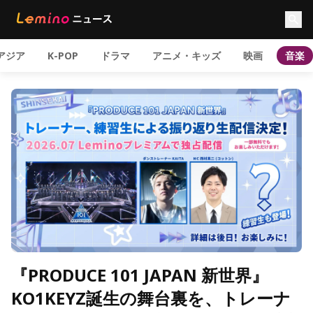
アジア
K-POP
ドラマ
アニメ・キッズ
映画
音楽
『PRODUCE 101 JAPAN 新世界』
KO1KEYZ誕生の舞台裏を、トレーナ