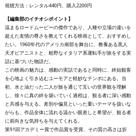
視聴方法：レンタル440円、購入2200円
【編集部のイチオシポイント】
温まるロードムービーの傑作であり、人種や立場の違いを
超えた友情の尊さを教えてくれる映画として、おすすめし
たい。1960年代のアメリカ南部を舞台に、教養ある黒人
天才ピアニストと、粗野なイタリア系運転手が旅をする実
話に基づいた物語だ。
この映画の魅力は、感動の実話であると同時に、終始観客
を心地よく引き込むユーモアと軽妙なテンポにある。当
初、水と油だった二人が旅を通じて互いの世界観を理解
し、徐々に真の絆を築いていく過程は、観る者に深い感動
と共感を与える。差別や偏見といった重いテーマを扱いな
がらも、作品全体に流れる温かい眼差しと希望が、観る者
に前向きな気持ちを与えてくれる。
第91回アカデミー賞で作品賞を受賞、その質の高さは折