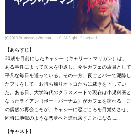
(C)2019 Promising Woman， LLC. All Rights Reserved.
【あらすじ】
30歳を目前にしたキャシー（キャリー・マリガン）は、
ある事件によって医大を中退し、今やカフェの店員として
平凡な毎日を送っている。その一方、夜ごとバーで泥酔し
たフリをして、お持ち帰りオトコたちに裁きを下してい
た。ある日、大学時代のクラスメートで現在は小児科医と
なったライアン（ボー・バーナム）がカフェを訪れる。こ
の偶然の再会こそが、キャシーに恋ごころを目覚めさせ、
同時に地獄のような悪夢へと連れ戻すことになる……。
【キャスト】