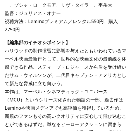
ー、ゾシャ・ロークモア、リヴ・タイラー、平岳大
監督：ジュリアス・オナー
視聴方法：Leminoプレミアム／レンタル550円、購入
2750円
【編集部のイチオシポイント】
ハリウッドの制作慣習に影響を与えたともいわれているマ
ーベル映画最新作として、世界的な映画文化の最前線を体
感できる作品。スティーブ・ロジャースから盾を受け継い
だサム・ウィルソンが、二代目キャプテン・アメリカとし
て新たな脅威に立ち向かう。
本作は、マーベル・シネマティック・ユニバース
（MCU）というシリーズ化された物語の一部。過去作は
Leminoや映画メディアでも高評価を獲得しているため、
新規のファンもその高いクオリティに安心して飛び込むこ
とができるはずだ。単なるヒーローアクションに留まら