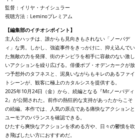
監督：イリヤ・ナイシュラー
視聴方法：Leminoプレミアム
【編集部のイチオシポイント】
主人公ハッチは、誰からも見向きもされない「ノーバデ
ィ」な男。しかし、強盗事件をきっかけに、抑え込んでい
た無敵の力を発揮、街のチンピラを相手に容赦のない激し
いアクションを繰り広げる。俳優ボブ・オデンカークが放
つ予想外のタフネスと、泥臭いながらもキレのあるファイ
トシーンが、観客に極上のカタルシスを提供する。
2025年10月24日（金）から、続編となる『Mr.ノーバディ
2』が公開された。前作の熱狂的な支持があったからこそ
の続編。本作では、人気の原点である痛快なアクションと
ユーモアのバランスを確認できる。
ひたすら爽快なアクションを求める方や、日々の鬱憤を吹
き飛ばしたい方におすすめだ。