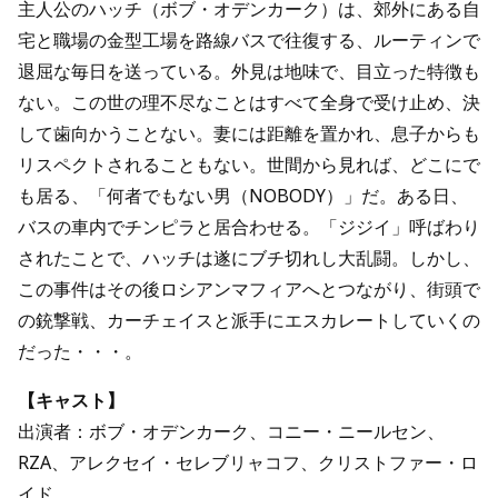
主人公のハッチ（ボブ・オデンカーク）は、郊外にある自
宅と職場の金型工場を路線バスで往復する、ルーティンで
退屈な毎日を送っている。外見は地味で、目立った特徴も
ない。この世の理不尽なことはすべて全身で受け止め、決
して歯向かうことない。妻には距離を置かれ、息子からも
リスペクトされることもない。世間から見れば、どこにで
も居る、「何者でもない男（NOBODY）」だ。ある日、
バスの車内でチンピラと居合わせる。「ジジイ」呼ばわり
されたことで、ハッチは遂にブチ切れし大乱闘。しかし、
この事件はその後ロシアンマフィアへとつながり、街頭で
の銃撃戦、カーチェイスと派手にエスカレートしていくの
だった・・・。
【キャスト】
出演者：ボブ・オデンカーク、コニー・ニールセン、
RZA、アレクセイ・セレブリャコフ、クリストファー・ロ
イド