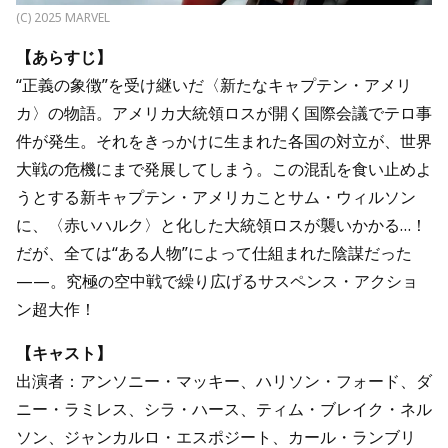
(C) 2025 MARVEL
【あらすじ】
“正義の象徴”を受け継いだ〈新たなキャプテン・アメリ
カ〉の物語。アメリカ大統領ロスが開く国際会議でテロ事
件が発生。それをきっかけに生まれた各国の対立が、世界
大戦の危機にまで発展してしまう。この混乱を食い止めよ
うとする新キャプテン・アメリカことサム・ウィルソン
に、〈赤いハルク〉と化した大統領ロスが襲いかかる…！
だが、全ては“ある人物”によって仕組まれた陰謀だった
——。究極の空中戦で繰り広げるサスペンス・アクショ
ン超大作！
【キャスト】
出演者：アンソニー・マッキー、ハリソン・フォード、ダ
ニー・ラミレス、シラ・ハース、ティム・ブレイク・ネル
ソン、ジャンカルロ・エスポジート、カール・ランブリ