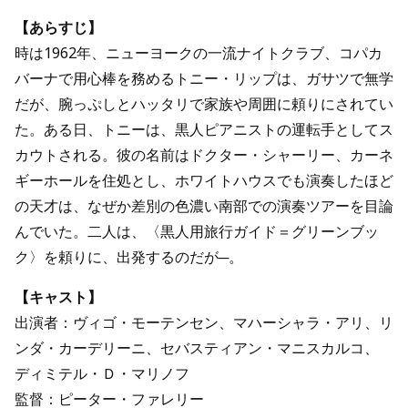
【あらすじ】
時は1962年、ニューヨークの一流ナイトクラブ、コパカ
バーナで用心棒を務めるトニー・リップは、ガサツで無学
だが、腕っぷしとハッタリで家族や周囲に頼りにされてい
た。ある日、トニーは、黒人ピアニストの運転手としてス
カウトされる。彼の名前はドクター・シャーリー、カーネ
ギーホールを住処とし、ホワイトハウスでも演奏したほど
の天才は、なぜか差別の色濃い南部での演奏ツアーを目論
んでいた。二人は、〈黒人用旅行ガイド＝グリーンブッ
ク〉を頼りに、出発するのだが─。
【キャスト】
出演者：ヴィゴ・モーテンセン、マハーシャラ・アリ、リ
ンダ・カーデリーニ、セバスティアン・マニスカルコ、
ディミテル・Ｄ・マリノフ
監督：ピーター・ファレリー