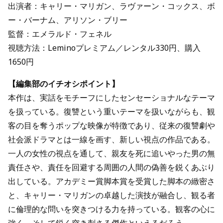
出演者：キャリー・マリガン、ラヴァーン・コックス、ボ
ー・バーナム、アリソン・ブリー
監督：エメラルド・フェネル
視聴方法：Leminoプレミアム／レンタル330円、購入
1650円
【編集部のイチオシポイント】
本作は、実話をモチーフにしたセンセーショナルなテーマ
を扱っている。復讐という重いテーマを扱いながらも、観
客の目を奪うポップな映像が特徴であり、従来の復讐劇や
社会派ドラマとは一線を画す、新しい視点の作品である。
一人の女性の視点を通して、親友を死に追いやった男の無
責任さや、責任を回避する周囲の人間の偽善を鋭くあぶり
出している。アカデミー賞脚本賞を受賞した脚本の緻密さ
と、キャリー・マリガンの卓越した演技が融合し、観る者
に倫理的な問いを突きつける力を持っている。観客の心に