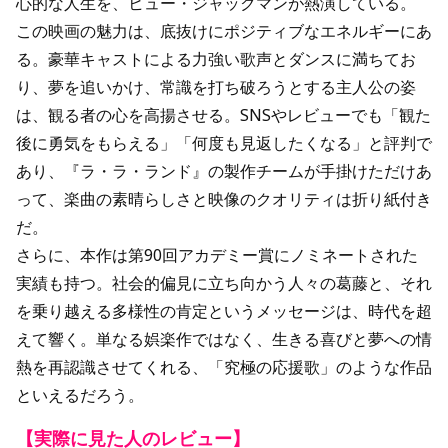
心的な人生を、ヒュー・ジャックマンが熱演している。
この映画の魅力は、底抜けにポジティブなエネルギーにあ
る。豪華キャストによる力強い歌声とダンスに満ちてお
り、夢を追いかけ、常識を打ち破ろうとする主人公の姿
は、観る者の心を高揚させる。SNSやレビューでも「観た
後に勇気をもらえる」「何度も見返したくなる」と評判で
あり、『ラ・ラ・ランド』の製作チームが手掛けただけあ
って、楽曲の素晴らしさと映像のクオリティは折り紙付き
だ。
さらに、本作は第90回アカデミー賞にノミネートされた
実績も持つ。社会的偏見に立ち向かう人々の葛藤と、それ
を乗り越える多様性の肯定というメッセージは、時代を超
えて響く。単なる娯楽作ではなく、生きる喜びと夢への情
熱を再認識させてくれる、「究極の応援歌」のような作品
といえるだろう。
【実際に見た人のレビュー】