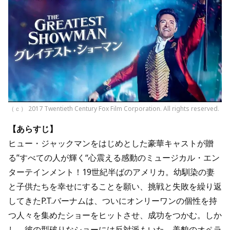
（ｃ） 2017 Twentieth Century Fox Film Corporation. All rights reserved.
【あらすじ】
ヒュー・ジャックマンをはじめとした豪華キャストが贈
る”すべての人が輝く“心震える感動のミュージカル・エン
ターテインメント！19世紀半ばのアメリカ。幼馴染の妻
と子供たちを幸せにすることを願い、挑戦と失敗を繰り返
してきたP.T.バーナムは、ついにオンリーワンの個性を持
つ人々を集めたショーをヒットさせ、成功をつかむ。しか
し、彼の型破りなショーには反対派もいた。美貌のオペラ