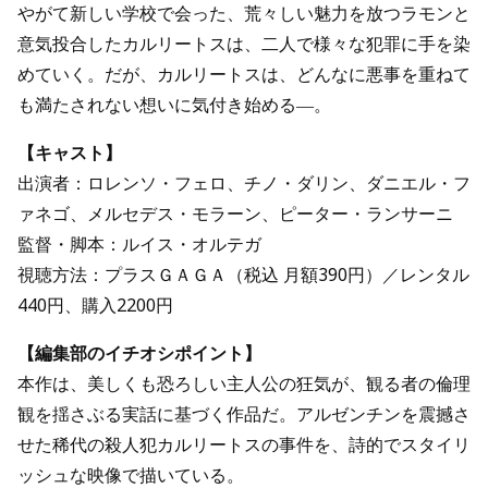
やがて新しい学校で会った、荒々しい魅力を放つラモンと
意気投合したカルリートスは、二人で様々な犯罪に手を染
めていく。だが、カルリートスは、どんなに悪事を重ねて
も満たされない想いに気付き始める―。
【キャスト】
出演者：ロレンソ・フェロ、チノ・ダリン、ダニエル・フ
ァネゴ、メルセデス・モラーン、ピーター・ランサーニ
監督・脚本：ルイス・オルテガ
視聴方法：プラスＧＡＧＡ（税込 月額390円）／レンタル
440円、購入2200円
【編集部のイチオシポイント】
本作は、美しくも恐ろしい主人公の狂気が、観る者の倫理
観を揺さぶる実話に基づく作品だ。アルゼンチンを震撼さ
せた稀代の殺人犯カルリートスの事件を、詩的でスタイリ
ッシュな映像で描いている。