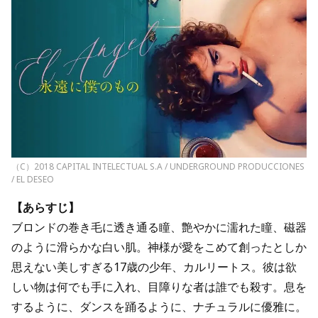
（C）2018 CAPITAL INTELECTUAL S.A / UNDERGROUND PRODUCCIONES
/ EL DESEO
【あらすじ】
ブロンドの巻き毛に透き通る瞳、艶やかに濡れた瞳、磁器
のように滑らかな白い肌。神様が愛をこめて創ったとしか
思えない美しすぎる17歳の少年、カルリートス。彼は欲
しい物は何でも手に入れ、目障りな者は誰でも殺す。息を
するように、ダンスを踊るように、ナチュラルに優雅に。