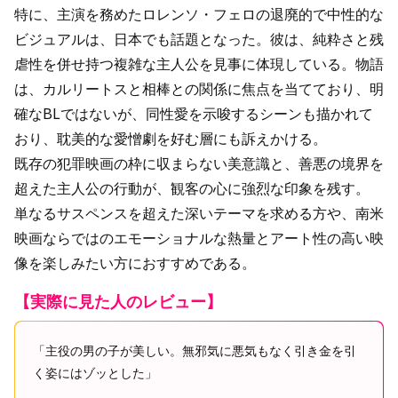
特に、主演を務めたロレンソ・フェロの退廃的で中性的な
ビジュアルは、日本でも話題となった。彼は、純粋さと残
虐性を併せ持つ複雑な主人公を見事に体現している。物語
は、カルリートスと相棒との関係に焦点を当てており、明
確なBLではないが、同性愛を示唆するシーンも描かれて
おり、耽美的な愛憎劇を好む層にも訴えかける。
既存の犯罪映画の枠に収まらない美意識と、善悪の境界を
超えた主人公の行動が、観客の心に強烈な印象を残す。
単なるサスペンスを超えた深いテーマを求める方や、南米
映画ならではのエモーショナルな熱量とアート性の高い映
像を楽しみたい方におすすめである。
【実際に見た人のレビュー】
「主役の男の子が美しい。無邪気に悪気もなく引き金を引
く姿にはゾッとした」