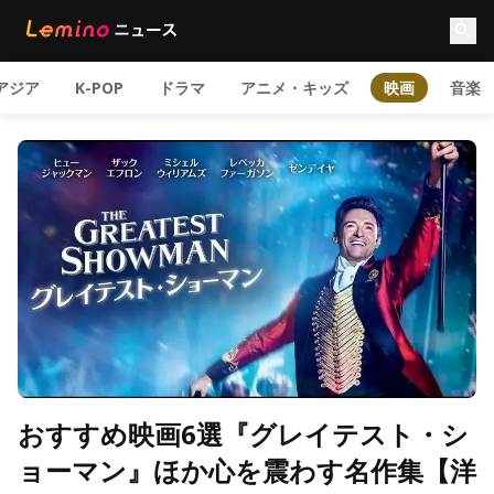
アジア
K-POP
ドラマ
アニメ・キッズ
映画
音楽
おすすめ映画6選『グレイテスト・シ
ョーマン』ほか心を震わす名作集【洋