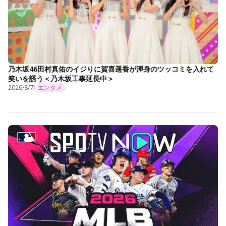
乃木坂46田村真佑のイジりに賀喜遥香が渾身のツッコミを入れて
笑いを誘う＜乃木坂工事延長中＞
2026/8/7
エンタメ