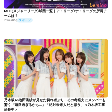
MLB(メジャーリーグ)球団一覧｜ア・リーグ/ナ・リーグの所属チ
ームは？
2026/8/7
スポーツ
乃木坂46池田瑛紗が見せた切れ者ぶり…その考察力にメンバーも
驚く「頭良過ぎるかも…」「絶対未来人だと思う」＜乃木坂工事
延長中＞