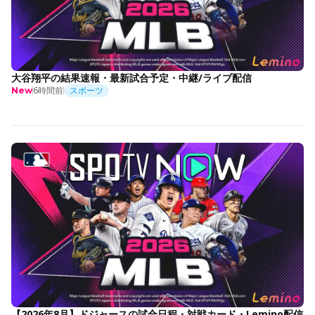
大谷翔平の結果速報・最新試合予定・中継/ライブ配信
6時間前
スポーツ
New
【2026年8月】ドジャースの試合日程・対戦カード・Lemino配信