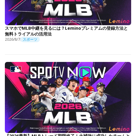
スマホでMLB中継を見るには？Leminoプレミアムの登録方法と
無料トライアルの活用法
2026/8/7
スポーツ
【2026最新】MLBトレード期限終了！大補強に成功したチームと