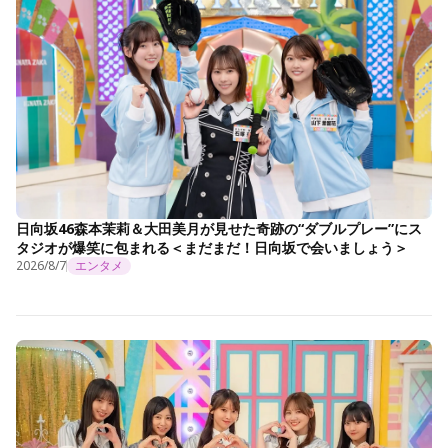
日向坂46森本茉莉＆大田美月が見せた奇跡の“ダブルプレー”にス
タジオが爆笑に包まれる＜まだまだ！日向坂で会いましょう＞
2026/8/7
エンタメ