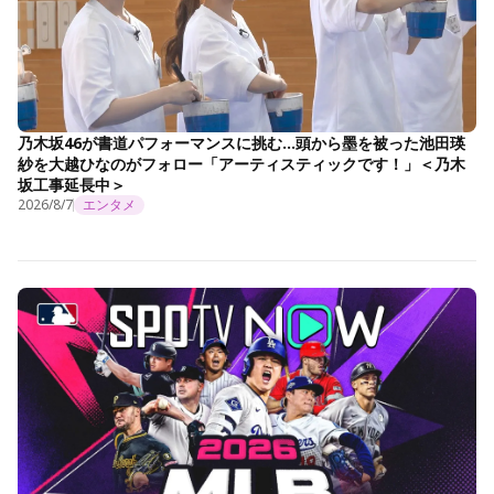
乃木坂46が書道パフォーマンスに挑む…頭から墨を被った池田瑛
紗を大越ひなのがフォロー「アーティスティックです！」＜乃木
坂工事延長中＞
2026/8/7
エンタメ