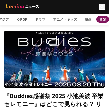
アジア
K-POP
ドラマ
アニメ・キッズ
映画
音楽
『Buddies感謝祭 2025 小池美波 卒業
セレモニー』はどこで見られる？ リ