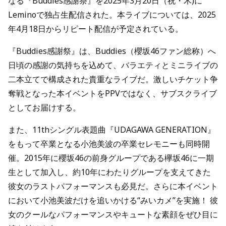
なる『Buddies感謝祭』を2025年3月20日（祝・木)に
Leminoで独占生配信された。本ライブについては、2025
年4月18日からリピート配信が予定されている。
『Buddies感謝祭』は、Buddies（櫻坂46ファン総称）へ
日頃の感謝の気持ちを込めて、バラエティとミニライブの
二本立てで構成された貴重なライブだ。激しいチケット争
奪戦となった本イベントをPPVではなく、サブスクライブ
としてお届けする。
また、11thシングル表題曲『UDAGAWA GENERATION』
をもって卒業となる小池美波の卒業セレモニーも同時開
催。2015年に櫻坂46の前身グループである欅坂46に一期
生として加入し、約10年にわたりグループを支えてきた
彼女のラストパフォーマンスも必見だ。さらに本イベント
において小池美波だけを追いかける“みいカメ”を実施！ 彼
女のクールなパフォーマンスやキュートな素顔をぜひ目に