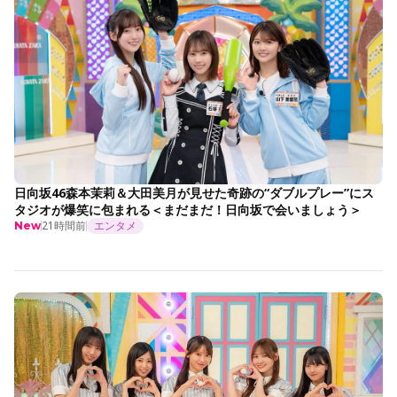
日向坂46森本茉莉＆大田美月が見せた奇跡の“ダブルプレー”にス
タジオが爆笑に包まれる＜まだまだ！日向坂で会いましょう＞
21時間前
エンタメ
New