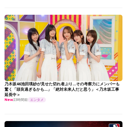
乃木坂46池田瑛紗が見せた切れ者ぶり…その考察力にメンバーも
驚く「頭良過ぎるかも…」「絶対未来人だと思う」＜乃木坂工事
延長中＞
23時間前
エンタメ
New