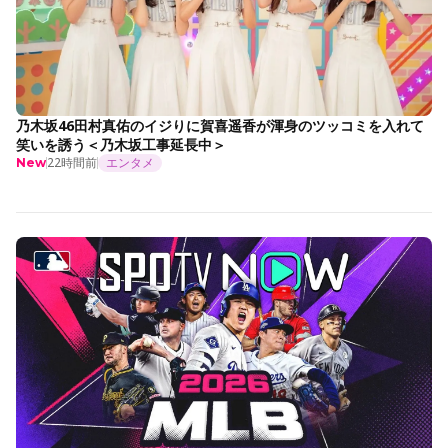
乃木坂46田村真佑のイジりに賀喜遥香が渾身のツッコミを入れて
笑いを誘う＜乃木坂工事延長中＞
22時間前
エンタメ
New