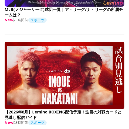
MLB(メジャーリーグ)球団一覧｜ア・リーグ/ナ・リーグの所属チ
ームは？
23時間前
スポーツ
New
【2026年8月】Lemino BOXING配信予定！注目の対戦カードと
見逃し配信ガイド
23時間前
スポーツ
New