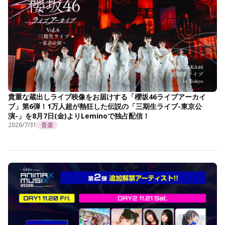
貴重な蔵出しライブ映像をお届けする「櫻坂46ライブアーカイ
ブ」第6弾！1万人超が熱狂した伝説の「三期生ライブ-東京公
演-」を8月7日(金)よりLeminoで独占配信！
2026/7/31
音楽