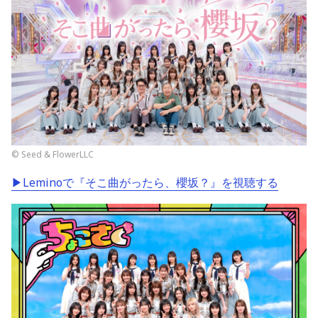
© Seed & FlowerLLC
▶Leminoで『そこ曲がったら、櫻坂？』を視聴する