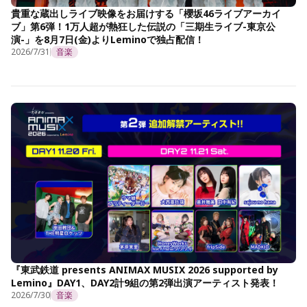
貴重な蔵出しライブ映像をお届けする「櫻坂46ライブアーカイ
ブ」第6弾！1万人超が熱狂した伝説の「三期生ライブ-東京公
演-」を8月7日(金)よりLeminoで独占配信！
2026/7/31
音楽
『東武鉄道 presents ANIMAX MUSIX 2026 supported by
Lemino』DAY1、DAY2計9組の第2弾出演アーティスト発表！
2026/7/30
音楽