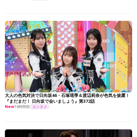
大人の色気対決で日向坂46・石塚瑶季＆渡辺莉奈が色気を披露！
『まだまだ！ 日向坂で会いましょう』第372話
16時間前
エンタメ
New