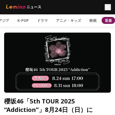
アジア
K-POP
ドラマ
アニメ・キッズ
映画
音楽
櫻坂46「5th TOUR 2025
“Addiction”」8月24日（日）に