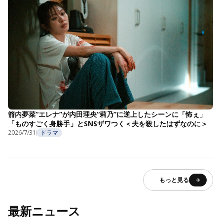
箭内夢菜“エレナ”が内田理央“莉乃”に逆上したシーンに「怖ぇ」
「ものすごく身勝手」とSNSザワつく＜夫を殺したはずなのに＞
2026/7/31
ドラマ
もっと見る
最新ニュース