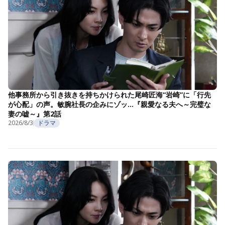
他事務所から引き抜きを持ちかけられた尾崎匠海“岩崎”に「行先
が心配」の声。敏腕社長の企みにゾッ…『親愛なる夫へ～完璧な
妻の嘘～』第2話
2026/8/3
ドラマ