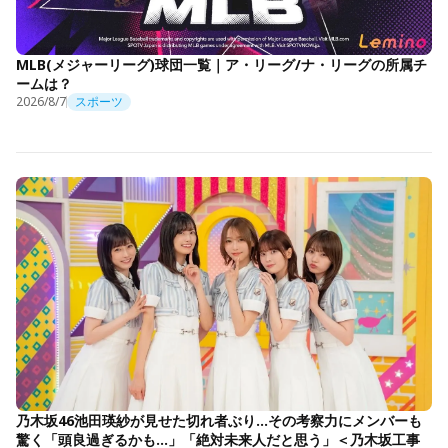
MLB(メジャーリーグ)球団一覧｜ア・リーグ/ナ・リーグの所属チ
ームは？
2026/8/7
スポーツ
乃木坂46池田瑛紗が見せた切れ者ぶり…その考察力にメンバーも
驚く「頭良過ぎるかも…」「絶対未来人だと思う」＜乃木坂工事