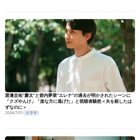
渡邊圭祐“慶太”と箭内夢菜“エレナ”の過去が明かされたシーンに
「クズやんけ」「楽な方に逃げた」と視聴者騒然＜夫を殺したは
ずなのに＞
2026/7/31
ドラマ