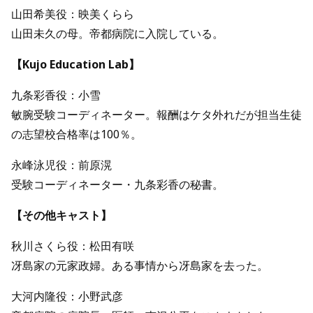
山田希美役：映美くらら
山田未久の母。帝都病院に入院している。
【Kujo Education Lab】
九条彩香役：小雪
敏腕受験コーディネーター。報酬はケタ外れだが担当生徒
の志望校合格率は100％。
永峰泳児役：前原滉
受験コーディネーター・九条彩香の秘書。
【その他キャスト】
秋川さくら役：松田有咲
冴島家の元家政婦。ある事情から冴島家を去った。
大河内隆役：小野武彦