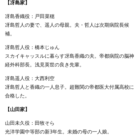
【冴島家】
冴島香織役：戸田菜穂
冴島哲人の妻で、遥人の母親。夫・哲人は次期病院長候
補。
冴島哲人役：橋本じゅん
スカイキャッスルに暮らす冴島香織の夫。帝都病院の脳神
経外科部長。浅見英世の良き先輩。
冴島遥人役：大西利空
冴島哲人と香織の一人息子。超難関の帝都医大付属高校に
合格した。
【山田家】
山田未久役：田牧そら
光洋学園中等部の新3年生。未婚の母の一人娘。