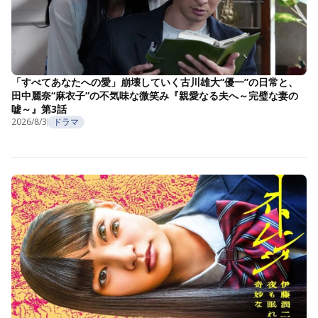
「すべてあなたへの愛」崩壊していく古川雄大“優一”の日常と、
田中麗奈“麻衣子”の不気味な微笑み『親愛なる夫へ～完璧な妻の
嘘～』第3話
2026/8/3
ドラマ