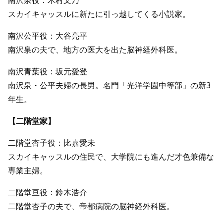
南沢泉役：木村文乃
スカイキャッスルに新たに引っ越してくる小説家。
南沢公平役：大谷亮平
南沢泉の夫で、地方の医大を出た脳神経外科医。
南沢青葉役：坂元愛登
南沢泉・公平夫婦の長男。名門「光洋学園中等部」の新3
年生。
【二階堂家】
二階堂杏子役：比嘉愛未
スカイキャッスルの住民で、大学院にも進んだ才色兼備な
専業主婦。
二階堂亘役：鈴木浩介
二階堂杏子の夫で、帝都病院の脳神経外科医。