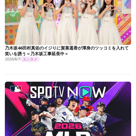
乃木坂46田村真佑のイジりに賀喜遥香が渾身のツッコミを入れて
笑いを誘う＜乃木坂工事延長中＞
2026/8/7
エンタメ