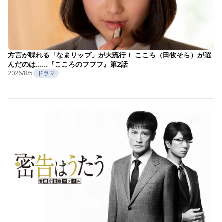
方言が喋れる「なまリップ」が大流行！ こころ（田牧そら）が選
んだのは……『こころのフフフ』第2話
2026/8/5
ドラマ