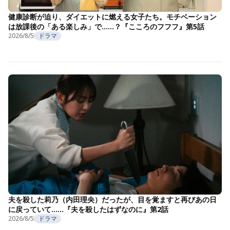
健康診断が迫り、ダイエットに燃える女子たち。モチベーション
は放課後の「ある楽しみ」で……？『こころのフフフ』第5話
2026/8/5
ドラマ
夫を殺した莉乃（内田理央）だったが、目を覚ますと再びあの日
に戻っていて……『夫を殺したはずなのに』第2話
2026/8/5
ドラマ