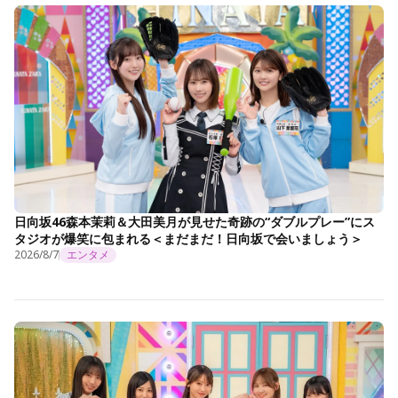
日向坂46森本茉莉＆大田美月が見せた奇跡の“ダブルプレー”にス
タジオが爆笑に包まれる＜まだまだ！日向坂で会いましょう＞
2026/8/7
エンタメ