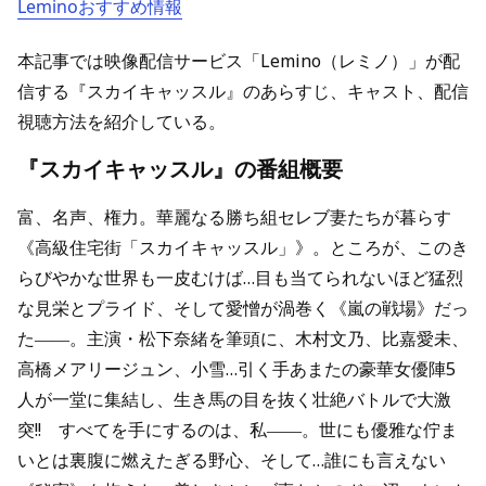
Leminoおすすめ情報
本記事では映像配信サービス「Lemino（レミノ）」が配
信する『スカイキャッスル』のあらすじ、キャスト、配信
視聴方法を紹介している。
『スカイキャッスル』の番組概要
富、名声、権力。華麗なる勝ち組セレブ妻たちが暮らす
《高級住宅街「スカイキャッスル」》。ところが、このき
らびやかな世界も一皮むけば…目も当てられないほど猛烈
な見栄とプライド、そして愛憎が渦巻く《嵐の戦場》だっ
た――。主演・松下奈緒を筆頭に、木村文乃、比嘉愛未、
高橋メアリージュン、小雪…引く手あまたの豪華女優陣5
人が一堂に集結し、生き馬の目を抜く壮絶バトルで大激
突!! すべてを手にするのは、私――。世にも優雅な佇ま
いとは裏腹に燃えたぎる野心、そして…誰にも言えない