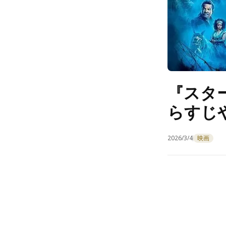
『スタ
らすじ
2026/3/4
映画