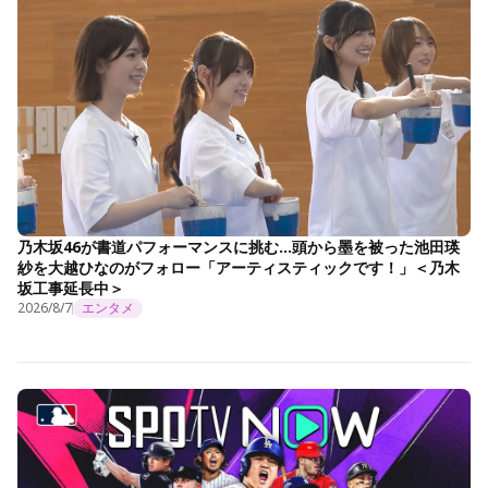
乃木坂46が書道パフォーマンスに挑む…頭から墨を被った池田瑛
紗を大越ひなのがフォロー「アーティスティックです！」＜乃木
坂工事延長中＞
2026/8/7
エンタメ