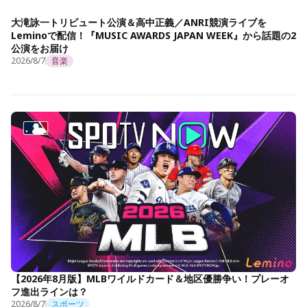
大滝詠一トリビュート公演＆高中正義／ANRI競演ライブを
Leminoで配信！『MUSIC AWARDS JAPAN WEEK』から話題の2
公演をお届け
2026/8/7
音楽
【2026年8月版】MLBワイルドカード＆地区優勝争い！プレーオ
フ進出ラインは？
2026/8/7
スポーツ