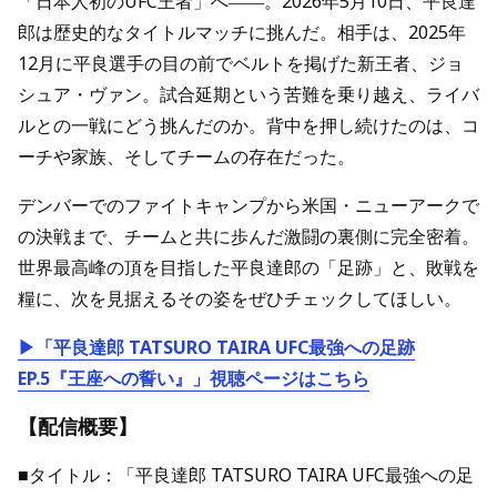
「日本人初のUFC王者」へ――。2026年5月10日、平良達
郎は歴史的なタイトルマッチに挑んだ。相手は、2025年
12月に平良選手の目の前でベルトを掲げた新王者、ジョ
シュア・ヴァン。試合延期という苦難を乗り越え、ライバ
ルとの一戦にどう挑んだのか。背中を押し続けたのは、コ
ーチや家族、そしてチームの存在だった。
デンバーでのファイトキャンプから米国・ニューアークで
の決戦まで、チームと共に歩んだ激闘の裏側に完全密着。
世界最高峰の頂を目指した平良達郎の「足跡」と、敗戦を
糧に、次を見据えるその姿をぜひチェックしてほしい。
▶「平良達郎 TATSURO TAIRA UFC最強への足跡
EP.5『王座への誓い』」視聴ページはこちら
【配信概要】
■タイトル：「平良達郎 TATSURO TAIRA UFC最強への足