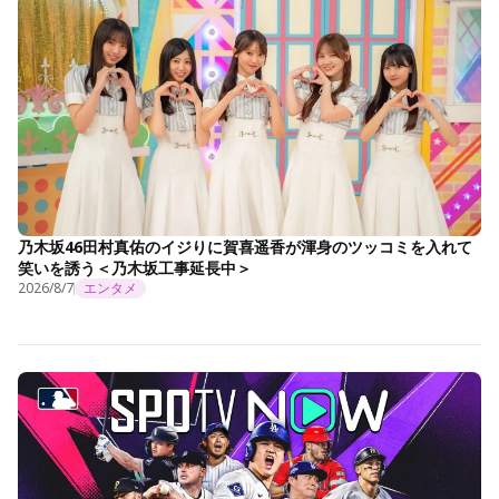
乃木坂46田村真佑のイジりに賀喜遥香が渾身のツッコミを入れて
笑いを誘う＜乃木坂工事延長中＞
2026/8/7
エンタメ