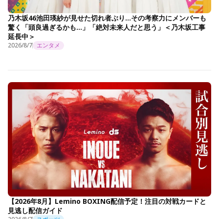
乃木坂46池田瑛紗が見せた切れ者ぶり…その考察力にメンバーも
驚く「頭良過ぎるかも…」「絶対未来人だと思う」＜乃木坂工事
延長中＞
2026/8/7
エンタメ
【2026年8月】Lemino BOXING配信予定！注目の対戦カードと
見逃し配信ガイド