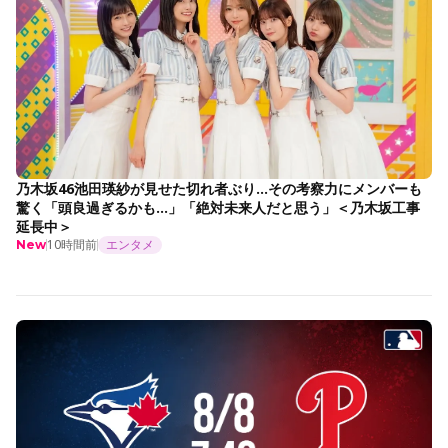
乃木坂46池田瑛紗が見せた切れ者ぶり…その考察力にメンバーも
驚く「頭良過ぎるかも…」「絶対未来人だと思う」＜乃木坂工事
延長中＞
10時間前
エンタメ
New