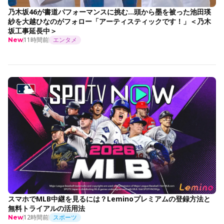
乃木坂46が書道パフォーマンスに挑む…頭から墨を被った池田瑛
紗を大越ひなのがフォロー「アーティスティックです！」＜乃木
坂工事延長中＞
11時間前
エンタメ
New
スマホでMLB中継を見るには？Leminoプレミアムの登録方法と
無料トライアルの活用法
12時間前
スポーツ
New