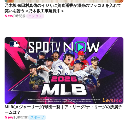
乃木坂46田村真佑のイジりに賀喜遥香が渾身のツッコミを入れて
笑いを誘う＜乃木坂工事延長中＞
9時間前
エンタメ
New
MLB(メジャーリーグ)球団一覧｜ア・リーグ/ナ・リーグの所属チ
ームは？
10時間前
スポーツ
New