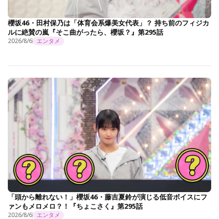
櫻坂46・田村保乃は「体育会系爆美女代表」？ 持ち前のフィジカ
ルに絶賛の嵐『そこ曲がったら、櫻坂？』第295話
2026/8/6
エンタメ
「頭から離れない！」櫻坂46・藤吉夏鈴が演じる低音ボイスにフ
ァンもメロメロ？！『ちょこさく』第295話
2026/8/6
エンタメ