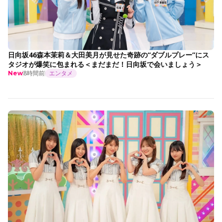
日向坂46森本茉莉＆大田美月が見せた奇跡の“ダブルプレー”にス
タジオが爆笑に包まれる＜まだまだ！日向坂で会いましょう＞
8時間前
エンタメ
New