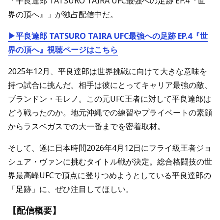
「平良達郎 TATSURO TAIRA UFC最強への足跡 EP.4『世
界の頂へ』」が独占配信中だ。
▶平良達郎 TATSURO TAIRA UFC最強への足跡 EP.4『世
界の頂へ』視聴ページはこちら
2025年12月、平良達郎は世界挑戦に向けて大きな意味を
持つ試合に挑んだ。相手は彼にとってキャリア最強の敵、
ブランドン・モレノ。この元UFC王者に対して平良達郎は
どう戦ったのか。地元沖縄での練習やプライベートの素顔
からラスベガスでの大一番までを密着取材。
そして、遂に日本時間2026年4月12日にフライ級王者ジョ
シュア・ヴァンに挑むタイトル戦が決定。総合格闘技の世
界最高峰UFCで頂点に登りつめようとしている平良達郎の
「足跡」に、ぜひ注目してほしい。
【配信概要】