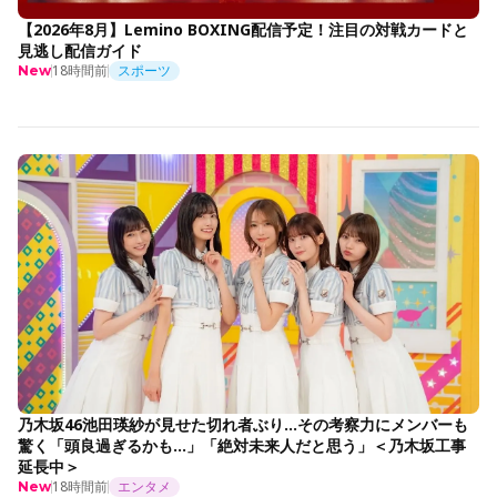
【2026年8月】Lemino BOXING配信予定！注目の対戦カードと
見逃し配信ガイド
18時間前
スポーツ
New
乃木坂46池田瑛紗が見せた切れ者ぶり…その考察力にメンバーも
驚く「頭良過ぎるかも…」「絶対未来人だと思う」＜乃木坂工事
延長中＞
18時間前
エンタメ
New