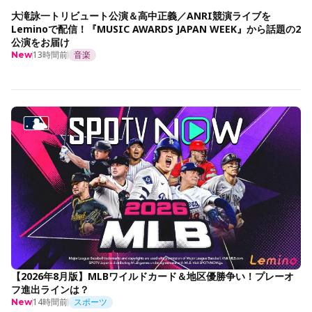
大滝詠一トリビュート公演＆高中正義／ANRI競演ライブを
Leminoで配信！『MUSIC AWARDS JAPAN WEEK』から話題の2
公演をお届け
13時間前
音楽
New
【2026年8月版】MLBワイルドカード＆地区優勝争い！プレーオ
フ進出ラインは？
14時間前
スポーツ
New