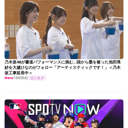
乃木坂46が書道パフォーマンスに挑む…頭から墨を被った池田瑛
紗を大越ひなのがフォロー「アーティスティックです！」＜乃木
坂工事延長中＞
18時間前
エンタメ
New