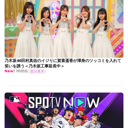
乃木坂46田村真佑のイジりに賀喜遥香が渾身のツッコミを入れて
笑いを誘う＜乃木坂工事延長中＞
17時間前
エンタメ
New