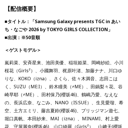
【配信概要】
■タイトル：「Samsung Galaxy presents TGC in あい
ち・なごや 2026 by TOKYO GIRLS COLLECTION」
■出演：※50⾳順
＜ゲストモデル＞
嵐莉菜、安⻫星来、池⽥美優、稲垣姫菜、岡崎紗絵、⼩川
桜花（Girls²）、⼩國舞⽻、梶原叶渚、加藤ナナ、川⼝ゆ
りな、KOKO（izna）、さくら、佐々⽊満⾳、志⽥こは
く、SUZU（ME:I）、鈴⽊瞳美（≠ME）、⽥鍋梨々花、⾕
崎早耶（≠ME）、⽥村保乃(櫻坂46)、鶴嶋乃愛、なえな
の、⻑浜広奈、なごみ、NANO（IS:SUE）、⽣⾒愛瑠、希
空、⼟⽅エミリ、藤吉夏鈴(櫻坂46)、ブリッジマン遊七、
堀⼝真帆、本⽥紗来、MAI（izna）、MINAMI、村上愛
花、守屋麗奈(櫻坂46)、⼭⼝綺羅（Girls²）、⼭﨑天(櫻坂