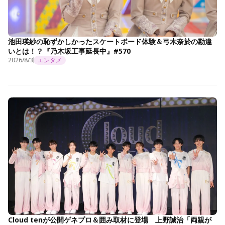
池田瑛紗の恥ずかしかったスケートボード体験＆弓木奈於の勘違
いとは！？『乃木坂工事延長中』#570
2026/8/3
エンタメ
Cloud tenが公開ゲネプロ＆囲み取材に登場 上野誠治「両親が