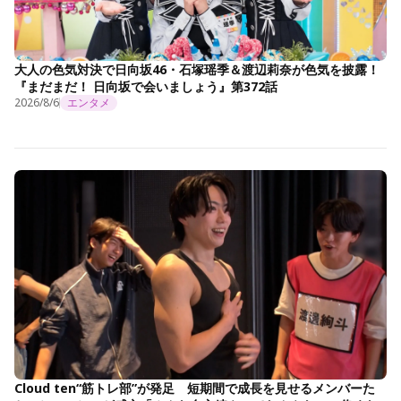
大人の色気対決で日向坂46・石塚瑶季＆渡辺莉奈が色気を披露！
『まだまだ！ 日向坂で会いましょう』第372話
2026/8/6
エンタメ
Cloud ten“筋トレ部”が発足 短期間で成長を見せるメンバーた