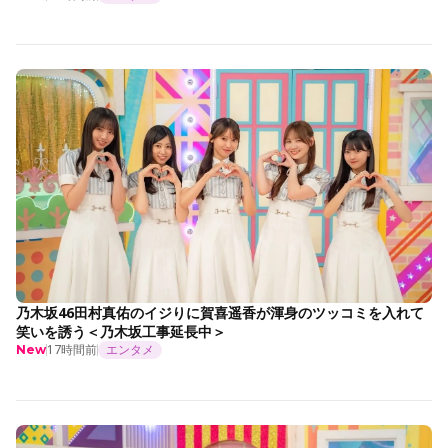
乃木坂46田村真佑のイジりに賀喜遥香が渾身のツッコミを入れて
笑いを誘う＜乃木坂工事延長中＞
17時間前
エンタメ
New