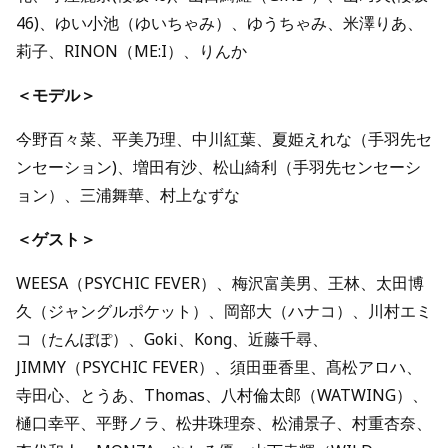
46)、ゆい⼩池（ゆいちゃみ）、ゆうちゃみ、⽶澤りあ、
莉⼦、RINON（ME:I）、りんか
＜モデル＞
今野百々菜、平美乃理、中川紅葉、夏姫えれな（⼿⽻先セ
ンセーション)、増⽥有沙、松⼭綺利（⼿⽻先センセーシ
ョン）、三浦舞華、村上なずな
＜ゲスト＞
WEESA（PSYCHIC FEVER）、梅沢富美男、王林、太⽥博
久（ジャングルポケット）、岡部⼤（ハナコ）、川村エミ
コ（たんぽぽ）、Goki、Kong、近藤千尋、
JIMMY（PSYCHIC FEVER）、須⽥亜⾹⾥、髙松アロハ、
寺⽥⼼、とうあ、Thomas、⼋村倫太郎（WATWING）、
樋⼝幸平、平野ノラ、松井珠理奈、松浦景⼦、村重杏奈、