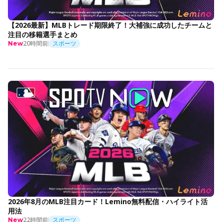
【2026最新】MLBトレード期限終了！大補強に成功したチームと
注目の移籍選手まとめ
20時間前
スポーツ
New
2026年8月のMLB注目カード！Lemino無料配信・ハイライト活
用法
22時間前
スポーツ
New