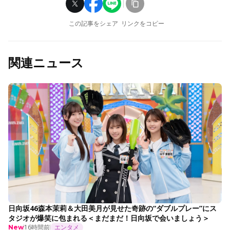
この記事をシェア
リンクをコピー
関連ニュース
日向坂46森本茉莉＆大田美月が見せた奇跡の“ダブルプレー”にス
タジオが爆笑に包まれる＜まだまだ！日向坂で会いましょう＞
16時間前
エンタメ
New