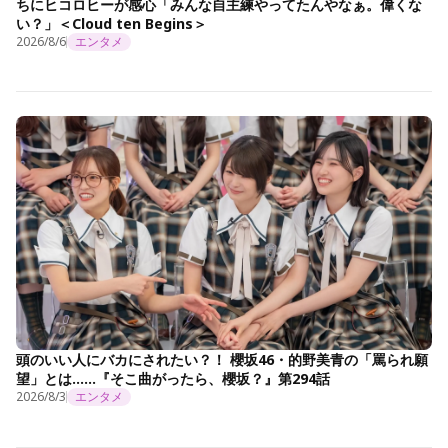
ちにヒコロヒーが感心「みんな自主練やってたんやなぁ。偉くな
い？」＜Cloud ten Begins＞
2026/8/6
エンタメ
頭のいい人にバカにされたい？！ 櫻坂46・的野美青の「罵られ願
望」とは……『そこ曲がったら、櫻坂？』第294話
2026/8/3
エンタメ