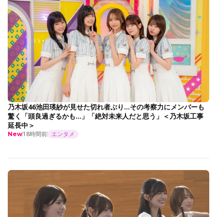
乃木坂46池田瑛紗が見せた切れ者ぶり…その考察力にメンバーも
驚く「頭良過ぎるかも…」「絶対未来人だと思う」＜乃木坂工事
延長中＞
18時間前
エンタメ
New