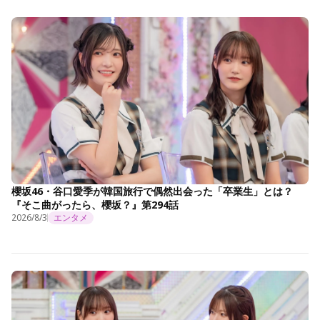
櫻坂46・谷口愛季が韓国旅行で偶然出会った「卒業生」とは？
『そこ曲がったら、櫻坂？』第294話
2026/8/3
エンタメ