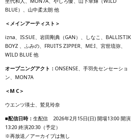
杢代和⼈、MON7A、やしろ優、⼭下幸輝（WILD
BLUE）、⼭中柔太朗 他
＜メインアーティスト＞
izna、IS:SUE、岩⽥剛典（GAN）、しなこ、BALLISTIK
BOYZ 、ふみの、FRUITS ZIPPER、ME:I、宮世琉弥、
WILD BLUE 他
オープニングアクト：
ONSENSE、⼿⽻先センセーショ
ン、MON7A
＜M C＞
ウエンツ瑛⼠、鷲⾒玲奈
■配信日時：
生配信 2026年2月15日(日) 開場13:00 開演
13:20 終演20:30（予定）
※再放送／アーカイブは無し