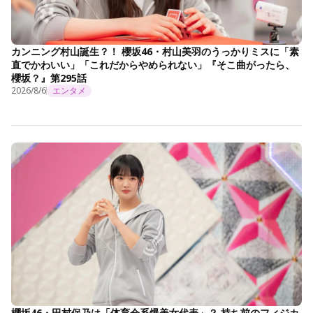
カンニング村山誕生？！ 櫻坂46・村山美羽のうっかりミスに「素
直でかわいい」「これだからやめられない」『そこ曲がったら、
櫻坂？』第295話
2026/8/6
エンタメ
櫻坂46・田村保乃は「体育会系爆美女代表」？ 持ち前のフィジカ