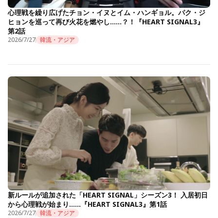
心理戦を繰り広げたチョン・イヌとイム・ハンギョル。パク・ジ
ヒョンを巡って再び火花を燃やし……？！『HEART SIGNAL3』
第2話
2026/7/27
韓流・アジア
新ルールが追加された「HEART SIGNAL」シーズン3！ 入居初日
から心理戦が始まり……『HEART SIGNAL3』第1話
2026/7/27
韓流・アジア