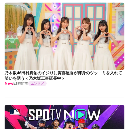
乃木坂46田村真佑のイジりに賀喜遥香が渾身のツッコミを入れて
笑いを誘う＜乃木坂工事延長中＞
21時間前
エンタメ
New