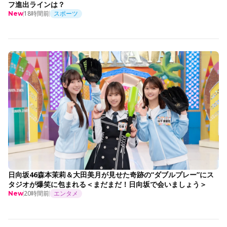
フ進出ラインは？
18時間前
スポーツ
New
日向坂46森本茉莉＆大田美月が見せた奇跡の“ダブルプレー”にス
タジオが爆笑に包まれる＜まだまだ！日向坂で会いましょう＞
20時間前
エンタメ
New