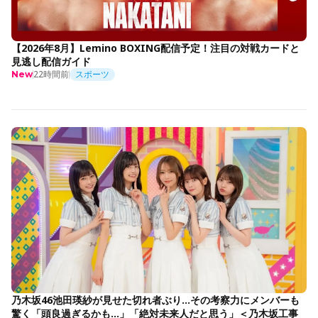
【2026年8月】Lemino BOXING配信予定！注目の対戦カードと
見逃し配信ガイド
22時間前
スポーツ
New
乃木坂46池田瑛紗が見せた切れ者ぶり…その考察力にメンバーも
驚く「頭良過ぎるかも…」「絶対未来人だと思う」＜乃木坂工事