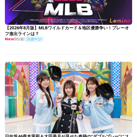
【2026年8月版】MLBワイルドカード＆地区優勝争い！プレーオ
フ進出ラインは？
9分前
スポーツ
New
日向坂46森本茉莉＆大田美月が見せた奇跡の“ダブルプレー”にス