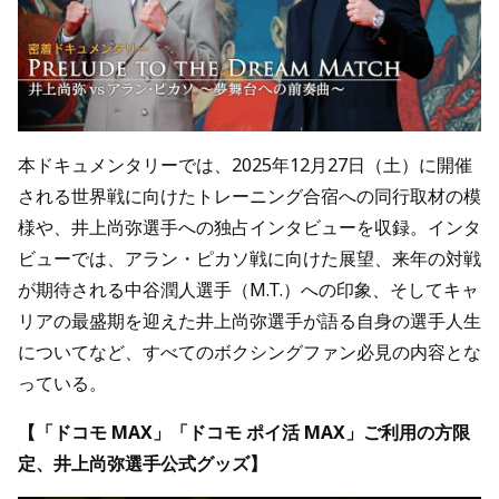
本ドキュメンタリーでは、2025年12月27日（土）に開催
される世界戦に向けたトレーニング合宿への同行取材の模
様や、井上尚弥選手への独占インタビューを収録。インタ
ビューでは、アラン・ピカソ戦に向けた展望、来年の対戦
が期待される中谷潤人選手（M.T.）への印象、そしてキャ
リアの最盛期を迎えた井上尚弥選手が語る自身の選手人生
についてなど、すべてのボクシングファン必見の内容とな
っている。
【「ドコモ MAX」「ドコモ ポイ活 MAX」ご利用の方限
定、井上尚弥選手公式グッズ】