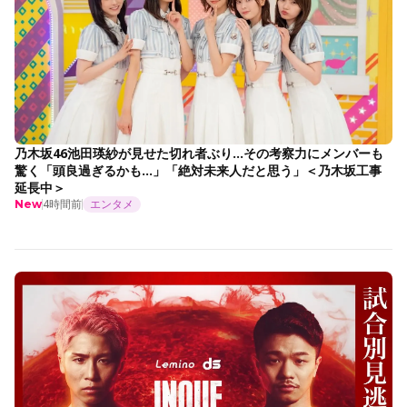
乃木坂46池田瑛紗が見せた切れ者ぶり…その考察力にメンバーも
驚く「頭良過ぎるかも…」「絶対未来人だと思う」＜乃木坂工事
延長中＞
4時間前
エンタメ
New