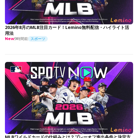
2026年8月のMLB注目カード！Lemino無料配信・ハイライト活
用法
9時間前
スポーツ
New
MLBワイルドカードの仕組みとは？プレーオフ進出条件と決定方