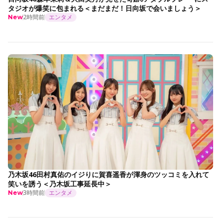
タジオが爆笑に包まれる＜まだまだ！日向坂で会いましょう＞
2時間前
エンタメ
New
乃木坂46田村真佑のイジりに賀喜遥香が渾身のツッコミを入れて
笑いを誘う＜乃木坂工事延長中＞
3時間前
エンタメ
New