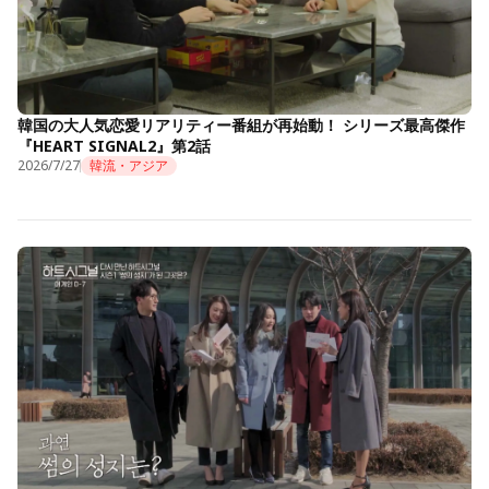
韓国の大人気恋愛リアリティー番組が再始動！ シリーズ最高傑作
『HEART SIGNAL2』第2話
2026/7/27
韓流・アジア