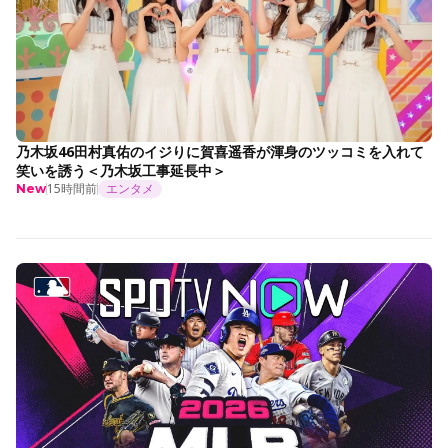
乃木坂46田村真佑のイジりに賀喜遥香が渾身のツッコミを入れて
笑いを誘う＜乃木坂工事延長中＞
15時間前
エンタメ
New