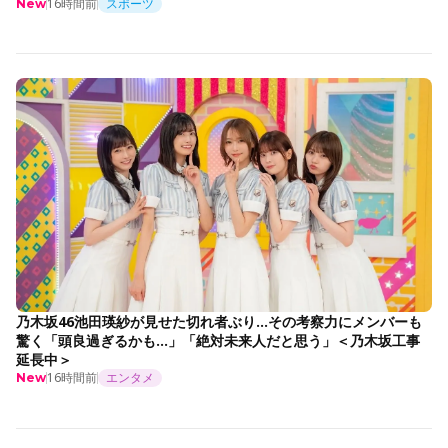
16時間前
スポーツ
New
乃木坂46池田瑛紗が見せた切れ者ぶり…その考察力にメンバーも
驚く「頭良過ぎるかも…」「絶対未来人だと思う」＜乃木坂工事
延長中＞
16時間前
エンタメ
New