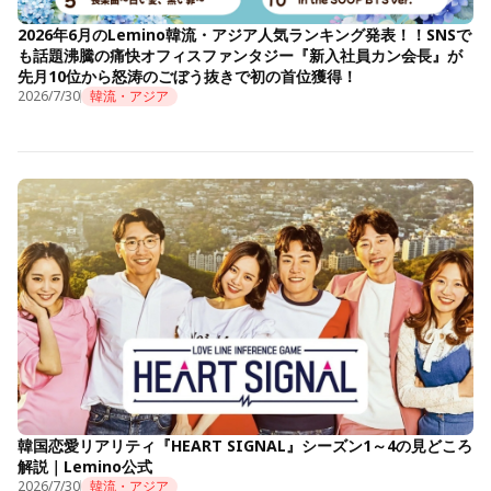
2026年6月のLemino韓流・アジア人気ランキング発表！！SNSで
も話題沸騰の痛快オフィスファンタジー『新入社員カン会長』が
先月10位から怒涛のごぼう抜きで初の首位獲得！
2026/7/30
韓流・アジア
韓国恋愛リアリティ『HEART SIGNAL』シーズン1～4の見どころ
解説｜Lemino公式
2026/7/30
韓流・アジア