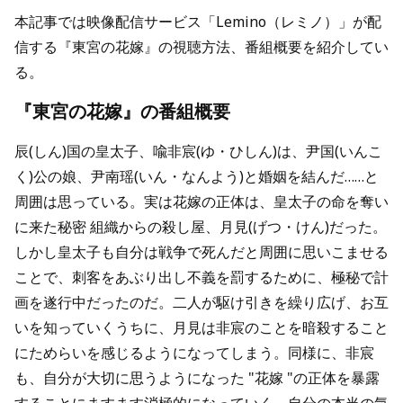
本記事では映像配信サービス「Lemino（レミノ）」が配
信する『東宮の花嫁』の視聴方法、番組概要を紹介してい
る。
『東宮の花嫁』の番組概要
辰(しん)国の皇太子、喩非宸(ゆ・ひしん)は、尹国(いんこ
く)公の娘、尹南瑶(いん・なんよう)と婚姻を結んだ……と
周囲は思っている。実は花嫁の正体は、皇太子の命を奪い
に来た秘密 組織からの殺し屋、月見(げつ・けん)だった。
しかし皇太子も自分は戦争で死んだと周囲に思いこませる
ことで、刺客をあぶり出し不義を罰するために、極秘で計
画を遂行中だったのだ。二人が駆け引きを繰り広げ、お互
いを知っていくうちに、月見は非宸のことを暗殺すること
にためらいを感じるようになってしまう。同様に、非宸
も、自分が大切に思うようになった "花嫁 "の正体を暴露