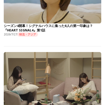
シーズン4開幕！シグナルハウスに集った6人の第一印象は？
『HEART SIGNAL4』第1話
2026/7/27
韓流・アジア