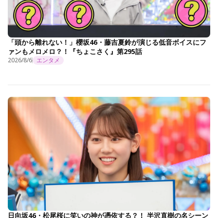
「頭から離れない！」櫻坂46・藤吉夏鈴が演じる低音ボイスにフ
ァンもメロメロ？！『ちょこさく』第295話
2026/8/6
エンタメ
日向坂46・松尾桜に笑いの神が憑依する？！ 半沢直樹の名シーン