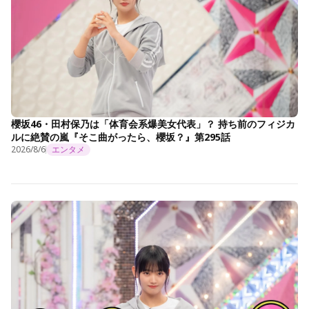
櫻坂46・田村保乃は「体育会系爆美女代表」？ 持ち前のフィジカ
ルに絶賛の嵐『そこ曲がったら、櫻坂？』第295話
2026/8/6
エンタメ