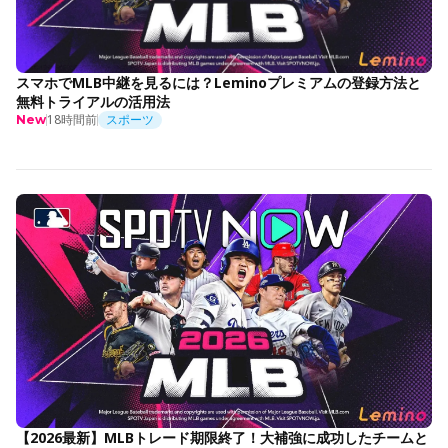
スマホでMLB中継を見るには？Leminoプレミアムの登録方法と
無料トライアルの活用法
18時間前
スポーツ
New
【2026最新】MLBトレード期限終了！大補強に成功したチームと