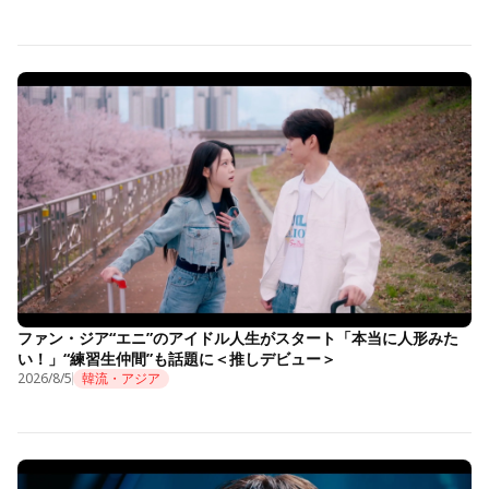
ファン・ジア“エニ”のアイドル人生がスタート「本当に人形みた
い！」“練習生仲間”も話題に＜推しデビュー＞
2026/8/5
韓流・アジア