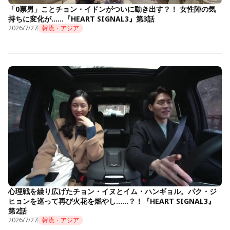
「0票男」ことチョン・イドンがついに動き出す？！ 女性陣の気
持ちに変化が……『HEART SIGNAL3』第3話
2026/7/27
韓流・アジア
心理戦を繰り広げたチョン・イヌとイム・ハンギョル。パク・ジ
ヒョンを巡って再び火花を燃やし……？！『HEART SIGNAL3』
第2話
2026/7/27
韓流・アジア