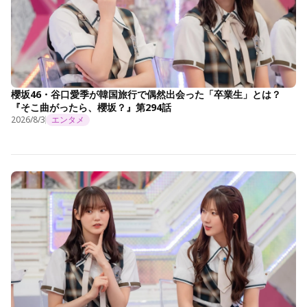
櫻坂46・谷口愛季が韓国旅行で偶然出会った「卒業生」とは？
『そこ曲がったら、櫻坂？』第294話
2026/8/3
エンタメ