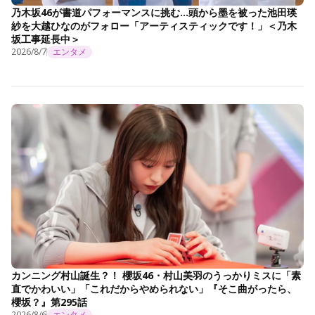
乃木坂46が書道パフォーマンスに挑む…頭から墨を被った池田瑛
紗を大越ひなのがフォロー「アーティスティックです！」＜乃木
坂工事延長中＞
2026/8/7
エンタメ
カンニング村山誕生？！ 櫻坂46・村山美羽のうっかりミスに「素
直でかわいい」「これだからやめられない」『そこ曲がったら、
櫻坂？』第295話
2026/8/6
エンタメ