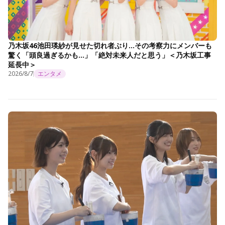
乃木坂46池田瑛紗が見せた切れ者ぶり…その考察力にメンバーも
驚く「頭良過ぎるかも…」「絶対未来人だと思う」＜乃木坂工事
延長中＞
2026/8/7
エンタメ