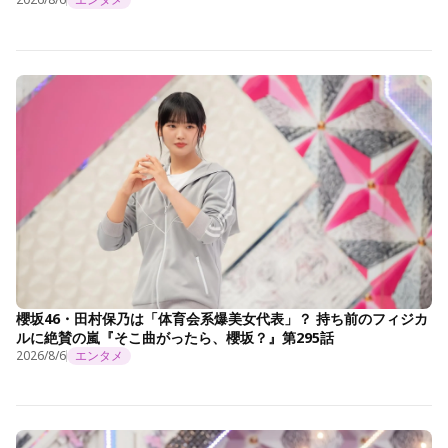
櫻坂46・田村保乃は「体育会系爆美女代表」？ 持ち前のフィジカ
ルに絶賛の嵐『そこ曲がったら、櫻坂？』第295話
2026/8/6
エンタメ