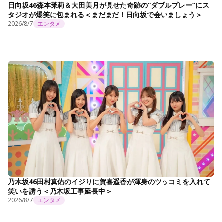
日向坂46森本茉莉＆大田美月が見せた奇跡の“ダブルプレー”にス
タジオが爆笑に包まれる＜まだまだ！日向坂で会いましょう＞
2026/8/7
エンタメ
乃木坂46田村真佑のイジりに賀喜遥香が渾身のツッコミを入れて
笑いを誘う＜乃木坂工事延長中＞
2026/8/7
エンタメ