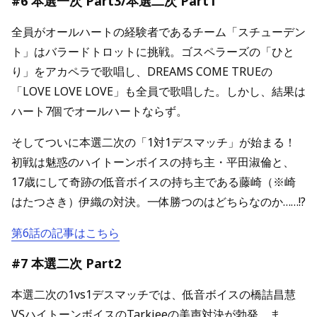
#6 本選一次 Part3/本選二次 Part1
全員がオールハートの経験者であるチーム「スチューデン
ト」はバラードトロットに挑戦。ゴスペラーズの「ひと
り」をアカペラで歌唱し、DREAMS COME TRUEの
「LOVE LOVE LOVE」も全員で歌唱した。しかし、結果は
ハート7個でオールハートならず。
そしてついに本選二次の「1対1デスマッチ」が始まる！
初戦は魅惑のハイトーンボイスの持ち主・平田淑倫と、
17歳にして奇跡の低音ボイスの持ち主である藤崎（※崎
はたつさき）伊織の対決。一体勝つのはどちらなのか……!?
第6話の記事はこちら
#7 本選二次 Part2
本選二次の1vs1デスマッチでは、低音ボイスの橋詰昌慧
VSハイトーンボイスのTarkieeの美声対決が勃発。ま