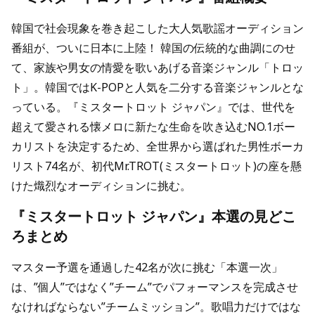
韓国で社会現象を巻き起こした大人気歌謡オーディション
番組が、ついに日本に上陸！ 韓国の伝統的な曲調にのせ
て、家族や男女の情愛を歌いあげる音楽ジャンル「トロッ
ト」。韓国ではK-POPと人気を二分する音楽ジャンルとな
っている。『ミスタートロット ジャパン』では、世代を
超えて愛される懐メロに新たな生命を吹き込むNO.1ボー
カリストを決定するため、全世界から選ばれた男性ボーカ
リスト74名が、初代Mr.TROT(ミスタートロット)の座を懸
けた熾烈なオーディションに挑む。
『ミスタートロット ジャパン』本選の見どこ
ろまとめ
マスター予選を通過した42名が次に挑む「本選一次」
は、”個人”ではなく”チーム”でパフォーマンスを完成させ
なければならない”チームミッション”。歌唱力だけではな