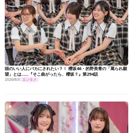
頭のいい人にバカにされたい？！ 櫻坂46・的野美青の「罵られ願
望」とは……『そこ曲がったら、櫻坂？』第294話
2026/8/3
エンタメ