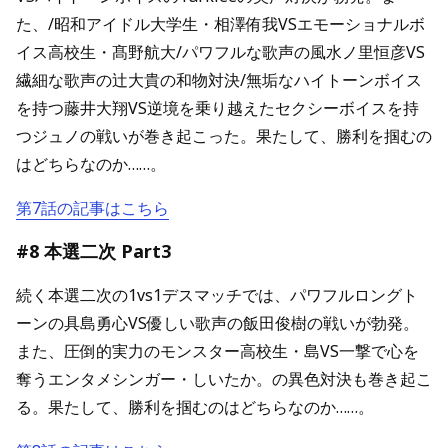
た、/昭和アイドル大学生・相澤侑我VSエモーショナルボ
イス高校生・髙野航大/パワフルな歌声の風水ノ里恒彦VS
繊細な歌声の辻大貴の和物対決/無垢なハイトーンボイス
を持つ藤井大翔VS逆境を乗り越えたセクシーボイスを持
つジュノの戦いが巻き起こった。果たして、勝利を掴むの
はどちらなのか……。
第7話の記事はこちら
#8 本選二次 Part3
続く本選二次の1vs1デスマッチでは、パワフルロングト
ーンの具島勇心VS優しい歌声の飯田俊樹の戦いが勃発。
また、圧倒的実力のモンスター高校生・島VS一撃で心を
奪うエンタメシンガー・しいたか。の異色対決も巻き起こ
る。果たして、勝利を掴むのはどちらなのか……。