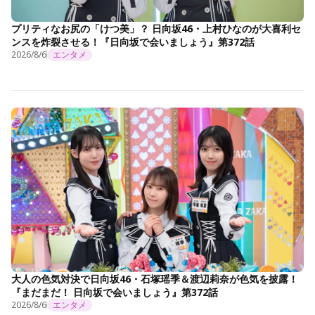
プリティなお尻の「けつ美」？ 日向坂46・上村ひなのが大喜利セ
ンスを炸裂させる！『日向坂で会いましょう』第372話
2026/8/6
エンタメ
大人の色気対決で日向坂46・石塚瑶季＆渡辺莉奈が色気を披露！
『まだまだ！ 日向坂で会いましょう』第372話
2026/8/6
エンタメ