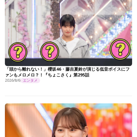
「頭から離れない！」櫻坂46・藤吉夏鈴が演じる低音ボイスにフ
ァンもメロメロ？！『ちょこさく』第295話
2026/8/6
エンタメ