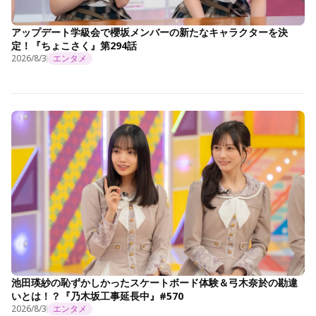
アップデート学級会で櫻坂メンバーの新たなキャラクターを決
定！『ちょこさく』第294話
2026/8/3
エンタメ
池田瑛紗の恥ずかしかったスケートボード体験＆弓木奈於の勘違
いとは！？『乃木坂工事延長中』#570
2026/8/3
エンタメ