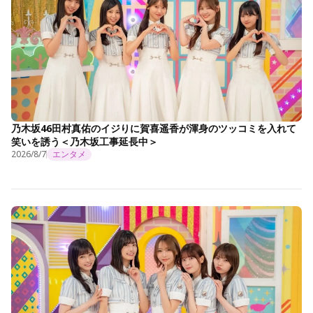
乃木坂46田村真佑のイジりに賀喜遥香が渾身のツッコミを入れて
笑いを誘う＜乃木坂工事延長中＞
2026/8/7
エンタメ