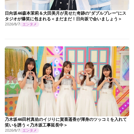
日向坂46森本茉莉＆大田美月が見せた奇跡の“ダブルプレー”にス
タジオが爆笑に包まれる＜まだまだ！日向坂で会いましょう＞
2026/8/7
エンタメ
乃木坂46田村真佑のイジりに賀喜遥香が渾身のツッコミを入れて
笑いを誘う＜乃木坂工事延長中＞
2026/8/7
エンタメ