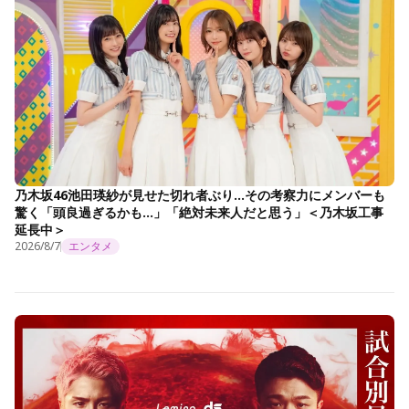
乃木坂46池田瑛紗が見せた切れ者ぶり…その考察力にメンバーも
驚く「頭良過ぎるかも…」「絶対未来人だと思う」＜乃木坂工事
延長中＞
2026/8/7
エンタメ