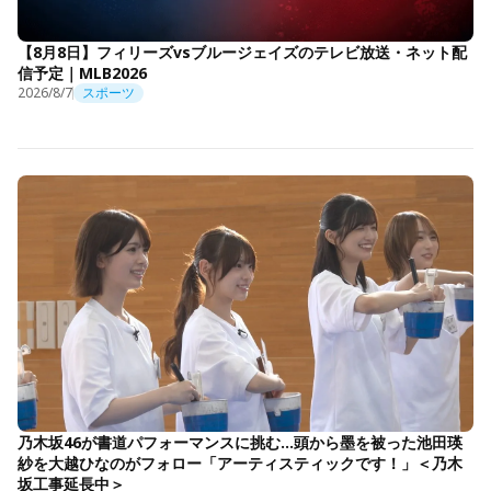
【8月8日】フィリーズvsブルージェイズのテレビ放送・ネット配
信予定｜MLB2026
2026/8/7
スポーツ
乃木坂46が書道パフォーマンスに挑む…頭から墨を被った池田瑛
紗を大越ひなのがフォロー「アーティスティックです！」＜乃木
坂工事延長中＞