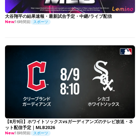
大谷翔平の結果速報・最新試合予定・中継/ライブ配信
16時間前
スポーツ
New
【8月9日】ホワイトソックスvsガーディアンズのテレビ放送・ネ
ット配信予定｜MLB2026
18時間前
スポーツ
New