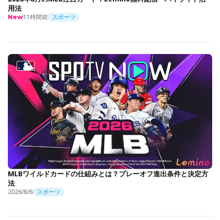
用法
11時間前
スポーツ
New
MLBワイルドカードの仕組みとは？プレーオフ進出条件と決定方
法
2026/8/6
スポーツ