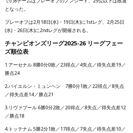
での8チームはプレーオフのノンシード、25位以下は敗退
となった。
プレーオフは2月18日(水)・19日(木)に1stレグ、2月25日
(水)・26日(木)に2ndレグが開催される。
チャンピオンズリーグ2025-26 リーグフェー
ズ順位表
1.アーセナル 8勝0分0敗／23得点／4失点／得失点差19／
勝点24
2.バイエルン・ミュンヘン 7勝0分1敗／22得点／8失点
／得失点差14／勝点21
3.リヴァプール 6勝0分2敗／20得点／8失点／得失点差12
／勝点18
4.トッテナム 5勝2分1敗／17得点／7失点／得失点差10／