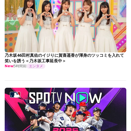
乃木坂46田村真佑のイジりに賀喜遥香が渾身のツッコミを入れて
笑いを誘う＜乃木坂工事延長中＞
5時間前
エンタメ
New