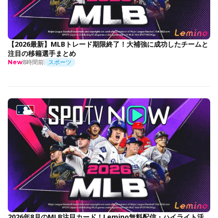
【2026最新】MLBトレード期限終了！大補強に成功したチームと
注目の移籍選手まとめ
8時間前
スポーツ
New
2026年8月のMLB注目カード！Lemino無料配信・ハイライト活