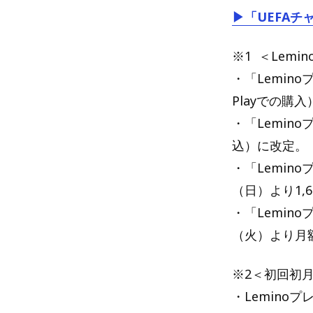
▶「UEFAチ
※1 ＜Lem
・「Lemino
Playでの購
・「Lemin
込）に改定。
・「Lemino
（日）より1,
・「Lemino
（火）より月額
※2＜初回初
・Lemino