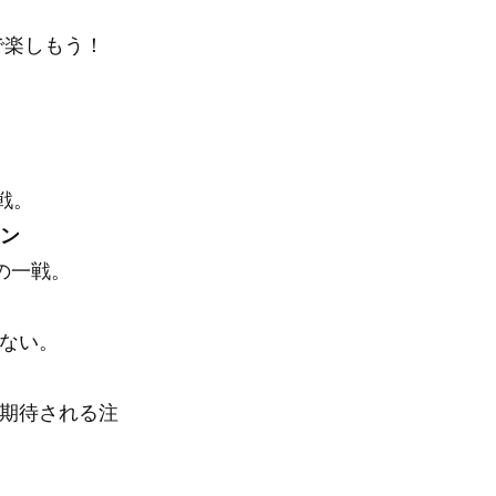
で楽しもう！
戦。
マン
の一戦。
ない。
期待される注