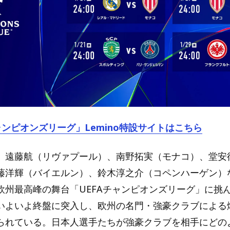
ャンピオンズリーグ」Lemino特設サイトはこちら
、遠藤航（リヴァプール）、南野拓実（モナコ）、堂安
藤洋輝（バイエルン）、鈴木淳之介（コペンハーゲン）
欧州最高峰の舞台「UEFAチャンピオンズリーグ」に挑
いよいよ終盤に突入し、欧州の名門・強豪クラブによる
られている。日本人選手たちが強豪クラブを相手にどの