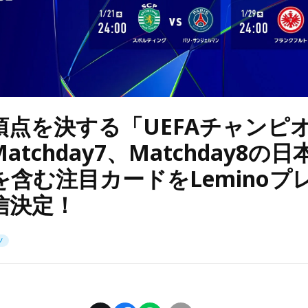
頂点を決する「UEFAチャンピ
atchday7、Matchday8の
を含む注目カードをLeminoプ
信決定！
ツ