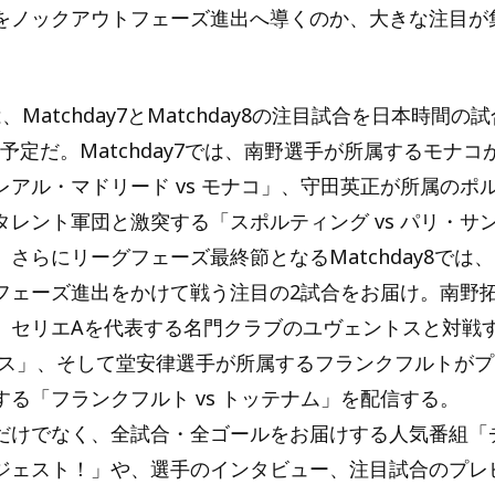
をノックアウトフェーズ進出へ導くのか、大きな注目が
、Matchday7とMatchday8の注目試合を日本時間の
配信予定だ。Matchday7では、南野選手が所属するモナ
レアル・マドリード vs モナコ」、守田英正が所属のポ
タレント軍団と激突する「スポルティング vs パリ・サ
さらにリーグフェーズ最終節となるMatchday8では
フェーズ進出をかけて戦う注目の2試合をお届け。南野
、セリエAを代表する名門クラブのユヴェントスと対戦
ントス」、そして堂安律選手が所属するフランクフルトが
する「フランクフルト vs トッテナム」を配信する。
けでなく、全試合・全ゴールをお届けする人気番組「
ジェスト！」や、選手のインタビュー、注目試合のプレ