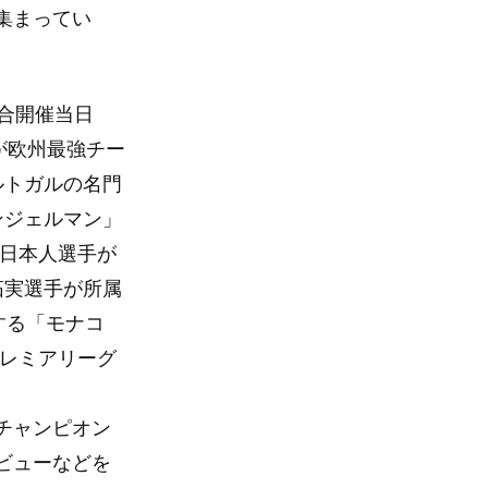
集まってい
試合開催当日
コが欧州最強チー
ルトガルの名門
ンジェルマン」
、日本人選手が
拓実選手が所属
する「モナコ
プレミアリーグ
チャンピオン
ビューなどを