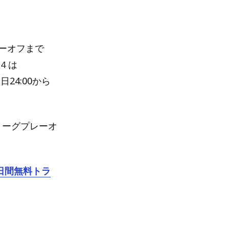
レーオフまで
ト４は
24:00から
ズリーグプレーオ
日間無料トラ