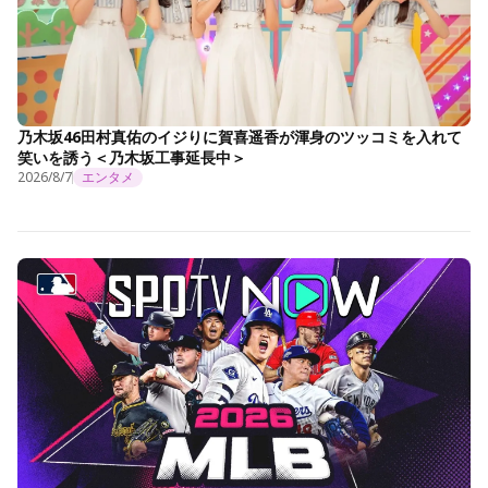
乃木坂46田村真佑のイジりに賀喜遥香が渾身のツッコミを入れて
笑いを誘う＜乃木坂工事延長中＞
2026/8/7
エンタメ