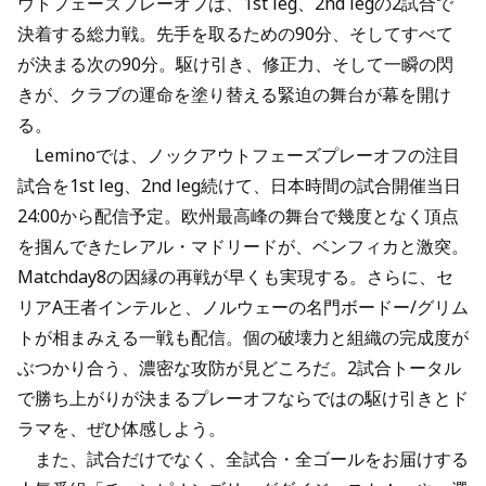
ウトフェーズプレーオフは、1st leg、2nd legの2試合で
決着する総力戦。先手を取るための90分、そしてすべて
が決まる次の90分。駆け引き、修正力、そして一瞬の閃
きが、クラブの運命を塗り替える緊迫の舞台が幕を開け
る。
Leminoでは、ノックアウトフェーズプレーオフの注目
試合を1st leg、2nd leg続けて、日本時間の試合開催当日
24:00から配信予定。欧州最高峰の舞台で幾度となく頂点
を掴んできたレアル・マドリードが、ベンフィカと激突。
Matchday8の因縁の再戦が早くも実現する。さらに、セ
リアA王者インテルと、ノルウェーの名門ボードー/グリム
トが相まみえる一戦も配信。個の破壊力と組織の完成度が
ぶつかり合う、濃密な攻防が見どころだ。2試合トータル
で勝ち上がりが決まるプレーオフならではの駆け引きとド
ラマを、ぜひ体感しよう。
また、試合だけでなく、全試合・全ゴールをお届けする