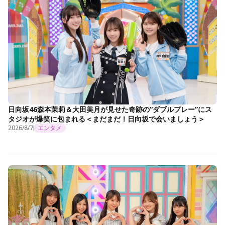
日向坂46森本茉莉＆大田美月が見せた奇跡の“ダブルプレー”にス
タジオが爆笑に包まれる＜まだまだ！日向坂で会いましょう＞
2026/8/7
エンタメ