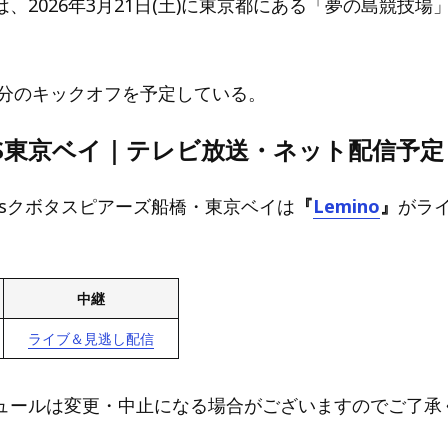
、2026年3月21日(土)に東京都にある「
夢の島競技場
30分のキックオフを予定している。
sS東京ベイ｜テレビ放送・ネット配信予定
ksvsクボタスピアーズ船橋・東京ベイは
『
Lemino
』
がラ
中継
ライブ＆見逃し配信
ュールは変更・中止になる場合がございますのでご了承