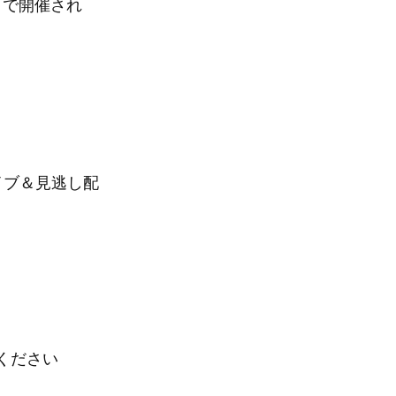
」で開催され
イブ＆見逃し配
ください