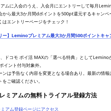
レミアムに入会のうえ、入会月にエントリーして毎月Lemi
会から最大3か月間dポイントを500pt還元するキャン
くはエントリーページをチェック！
ー】Leminoプレミアム最大3か月間500ポイントキ
X、ドコモ ポイ活 MAXの「選べる特典」としてLemin
 ポイント付与対象外。
ーンは予告なく内容を変更となる場合あり。最新の情報はL
トをご確認ください。
oプレミアムの無料トライアル登録方法
プレミアム登録ページにアクセス