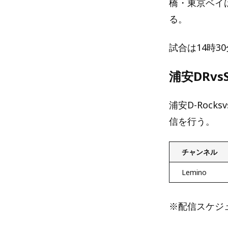
橋・東京ベイは
る。
試合は14時
浦安DRv
浦安D-Roc
信を行う。
チャンネル
Lemino
※配信スケジ