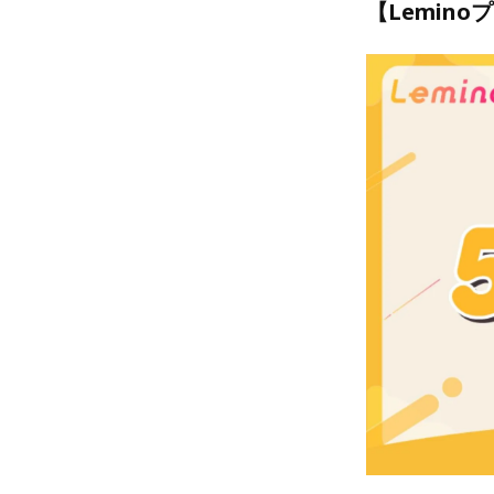
【Lemin