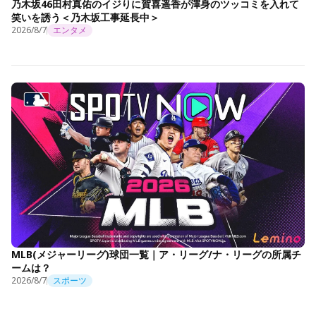
乃木坂46田村真佑のイジりに賀喜遥香が渾身のツッコミを入れて
笑いを誘う＜乃木坂工事延長中＞
2026/8/7
エンタメ
MLB(メジャーリーグ)球団一覧｜ア・リーグ/ナ・リーグの所属チ
ームは？
2026/8/7
スポーツ