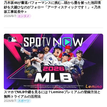
乃木坂46が書道パフォーマンスに挑む…頭から墨を被った池田瑛
紗を大越ひなのがフォロー「アーティスティックです！」＜乃木
坂工事延長中＞
2026/8/7
エンタメ
スマホでMLB中継を見るには？Leminoプレミアムの登録方法と
無料トライアルの活用法
2026/8/7
スポーツ