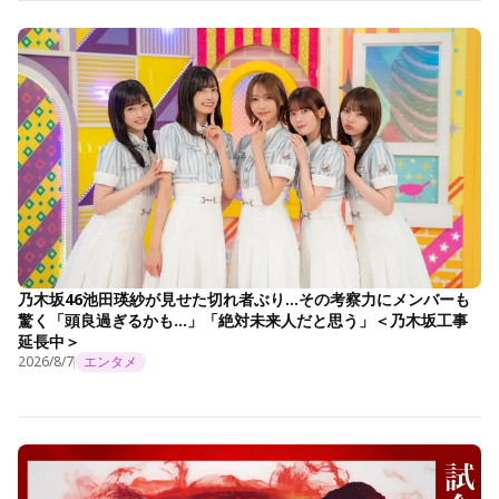
乃木坂46池田瑛紗が見せた切れ者ぶり…その考察力にメンバーも
驚く「頭良過ぎるかも…」「絶対未来人だと思う」＜乃木坂工事
延長中＞
2026/8/7
エンタメ