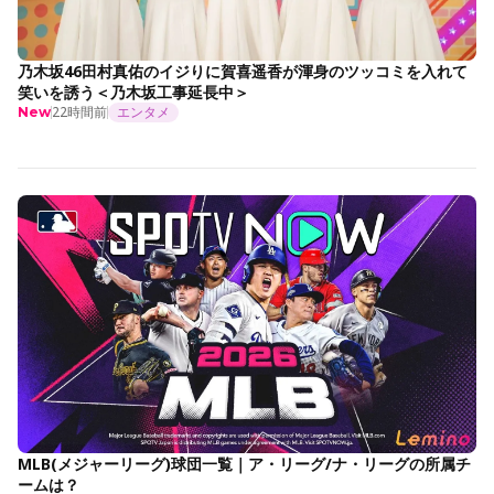
乃木坂46田村真佑のイジりに賀喜遥香が渾身のツッコミを入れて
笑いを誘う＜乃木坂工事延長中＞
22時間前
エンタメ
New
MLB(メジャーリーグ)球団一覧｜ア・リーグ/ナ・リーグの所属チ
ームは？