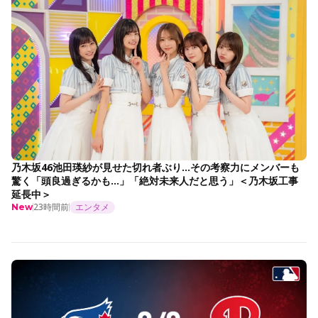
乃木坂46池田瑛紗が見せた切れ者ぶり…その考察力にメンバーも
驚く「頭良過ぎるかも…」「絶対未来人だと思う」＜乃木坂工事
延長中＞
23時間前
エンタメ
New