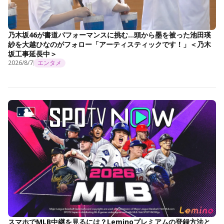
乃木坂46が書道パフォーマンスに挑む…頭から墨を被った池田瑛
紗を大越ひなのがフォロー「アーティスティックです！」＜乃木
坂工事延長中＞
2026/8/7
エンタメ
スマホでMLB中継を見るには？Leminoプレミアムの登録方法と