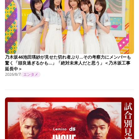
乃木坂46池田瑛紗が見せた切れ者ぶり…その考察力にメンバーも
驚く「頭良過ぎるかも…」「絶対未来人だと思う」＜乃木坂工事
延長中＞
2026/8/7
エンタメ