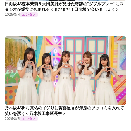
日向坂46森本茉莉＆大田美月が見せた奇跡の“ダブルプレー”にス
タジオが爆笑に包まれる＜まだまだ！日向坂で会いましょう＞
2026/8/7
エンタメ
乃木坂46田村真佑のイジりに賀喜遥香が渾身のツッコミを入れて
笑いを誘う＜乃木坂工事延長中＞
2026/8/7
エンタメ