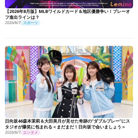
【2026年8月版】MLBワイルドカード＆地区優勝争い！プレーオ
フ進出ラインは？
2026/8/7
スポーツ
日向坂46森本茉莉＆大田美月が見せた奇跡の“ダブルプレー”にス
タジオが爆笑に包まれる＜まだまだ！日向坂で会いましょう＞
2026/8/7
エンタメ