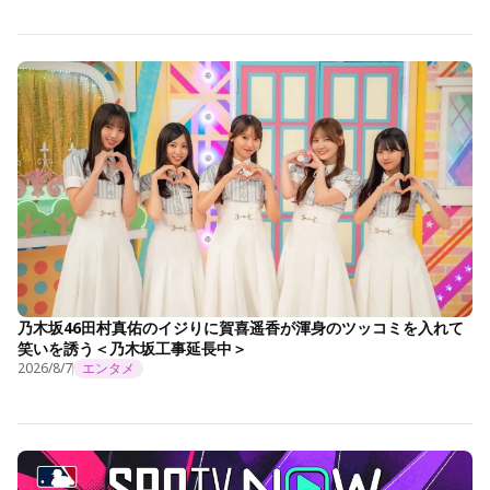
乃木坂46田村真佑のイジりに賀喜遥香が渾身のツッコミを入れて
笑いを誘う＜乃木坂工事延長中＞
2026/8/7
エンタメ