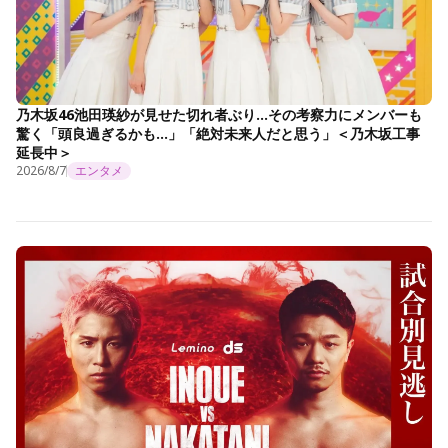
乃木坂46池田瑛紗が見せた切れ者ぶり…その考察力にメンバーも
驚く「頭良過ぎるかも…」「絶対未来人だと思う」＜乃木坂工事
延長中＞
2026/8/7
エンタメ