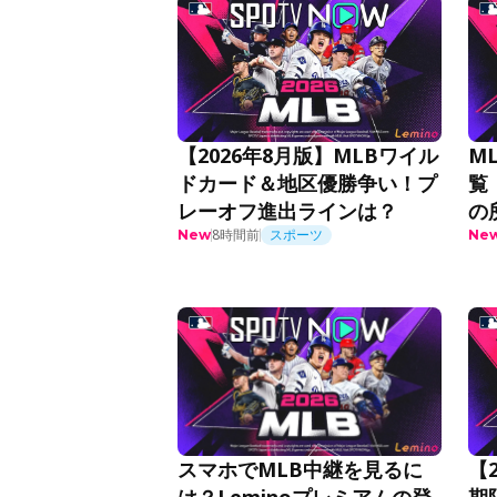
【2026年8月版】MLBワイル
M
ドカード＆地区優勝争い！プ
覧
レーオフ進出ラインは？
の
8時間前
スポーツ
New
Ne
スマホでMLB中継を見るに
【