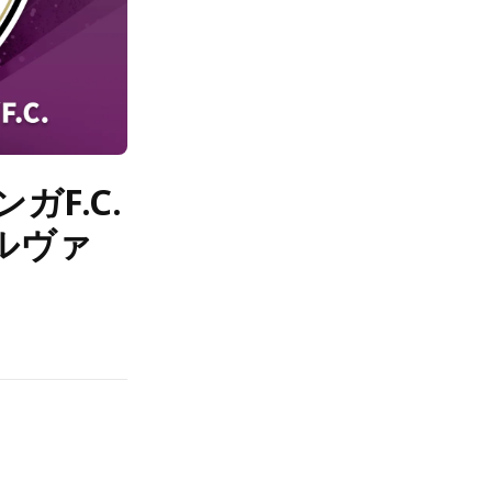
ガF.C.
ルヴァ