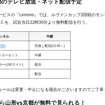
京都のテレビ放送・ネット配信予定
ービスの『Lemino』では、ルヴァンカップ2回戦のモ
F.C.を、試合当日22時30分より無料配信を行う。
ンネル
中継
配信)
見逃し配信(22:30～)
ッカーセット
中継
カーLIVEライト)
配信
配信
ュールは変更・中止になる場合がございますのでご了承
oなら山形vs京都が無料で見られる！