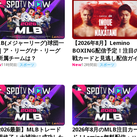
LB(メジャーリーグ)球団一
【2026年8月】Lemino
｜ア・リーグ/ナ・リーグ
BOXING配信予定！注目
所属チームは？
戦カードと見逃し配信ガ
11時間前
スポーツ
12時間前
スポーツ
w
New
2026最新】MLBトレード
2026年8月のMLB注目カ