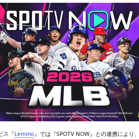
ビス『
Lemino
』では『SPOTV NOW』との連携により、M