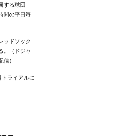
属する球団
時間の平日毎
レッドソック
る。（ドジャ
配信）
料トライアルに