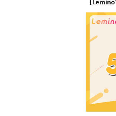
【Lemi