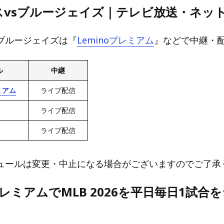
スvsブルージェイズ｜テレビ放送・ネッ
sブルージェイズは『
Leminoプレミアム
』などで中継・
ル
中継
ミアム
ライブ配信
ライブ配信
ライブ配信
ュールは変更・中止になる場合がございますのでご了承
oプレミアムでMLB 2026を平日毎日1試合