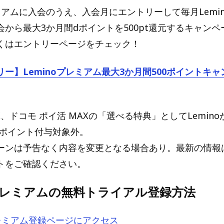
レミアムに入会のうえ、入会月にエントリーして毎月Lemi
会から最大3か月間dポイントを500pt還元するキャン
くはエントリーページをチェック！
ー】Leminoプレミアム最大3か月間500ポイントキ
X、ドコモ ポイ活 MAXの「選べる特典」としてLemin
 ポイント付与対象外。
ーンは予告なく内容を変更となる場合あり。最新の情報はL
トをご確認ください。
oプレミアムの無料トライアル登録方法
プレミアム登録ページにアクセス