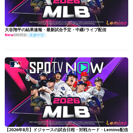
大谷翔平の結果速報・最新試合予定・中継/ライブ配信
6時間前
スポーツ
New
【2026年8月】ドジャースの試合日程・対戦カード・Lemino配信