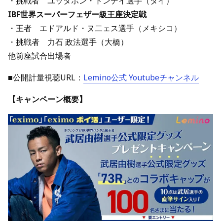
・挑戦者 ユッタポン・トンデイ選手（タイ）
IBF世界スーパーフェザー級王座決定戦
・王者 エドアルド・ヌ二ェス選手（メキシコ）
・挑戦者 力石 政法選手（大橋）
他前座試合出場者
■公開計量視聴URL：
Lemino公式 Youtubeチャンネル
【キャンペーン概要】