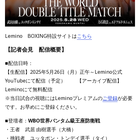
Lemino BOXING特設サイトは
こちら
【記者会見 配信概要】
■配信日時：
【生配信】2025年5月26日（月）正午～Lemino公式
YouTubeにて配信（予定） 【アーカイブ配信】
Leminoにて無料配信
※当日試合の視聴にはLeminoプレミアムの
ご登録
が必要
です。お早めにご登録ください。
■登壇者：
WBO世界バンタム級王座防衛戦
・王者 武居 由樹選手（大橋）
・挑戦者 ユッタポン・トンデイ選手（タイ）