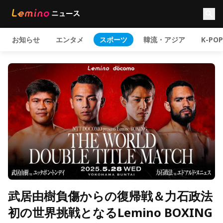
お知らせ
エンタメ
スポーツ
韓流・アジア
K-POP
武居由樹負傷からの復帰戦＆力石政法
初の世界挑戦となるLemino BOXING