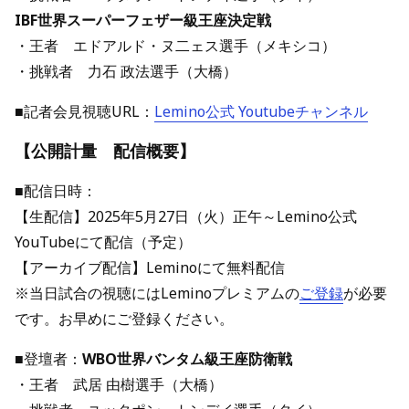
IBF世界スーパーフェザー級王座決定戦
・王者 エドアルド・ヌ二ェス選手（メキシコ）
・挑戦者 力石 政法選手（大橋）
■記者会見視聴URL：
Lemino公式 Youtubeチャンネル
【公開計量 配信概要】
■配信日時：
【生配信】2025年5月27日（火）正午～Lemino公式
YouTubeにて配信（予定）
【アーカイブ配信】Leminoにて無料配信
※当日試合の視聴にはLeminoプレミアムの
ご登録
が必要
です。お早めにご登録ください。
■登壇者：
WBO世界バンタム級王座防衛戦
・王者 武居 由樹選手（大橋）