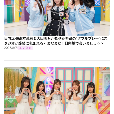
日向坂46森本茉莉＆大田美月が見せた奇跡の“ダブルプレー”にス
タジオが爆笑に包まれる＜まだまだ！日向坂で会いましょう＞
2026/8/7
エンタメ