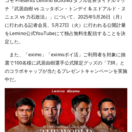
コモ Presents Lemino BOXING ダブル世界タイトルマッ
チ『武居由樹 vs ユッタポン・トンデイ & エドアルド・ヌ
ニェス vs 力石政法』」について、2025年5月26日（月）
に行われる記者会見、5月27日（火）に行われる公開計量
をLemino公式YouTubeにて独占無料生配信することを決
定した。
また、「eximo」「eximoポイ活」ご利用者を対象に抽
選で100名様に武居由樹選手公式限定グッズの「73R」と
のコラボキャップが当たるプレゼントキャンペーンを実施
中だ。