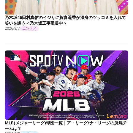
乃木坂46田村真佑のイジりに賀喜遥香が渾身のツッコミを入れて
笑いを誘う＜乃木坂工事延長中＞
2026/8/7
エンタメ
MLB(メジャーリーグ)球団一覧｜ア・リーグ/ナ・リーグの所属チ
ームは？