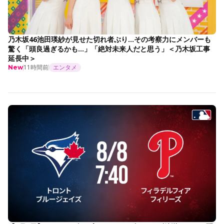
乃木坂46池田瑛紗が見せた切れ者ぶり…その考察力にメンバーも
驚く「頭良過ぎるかも…」「絶対未来人だと思う」＜乃木坂工事
延長中＞
11時間前
エンタメ
New