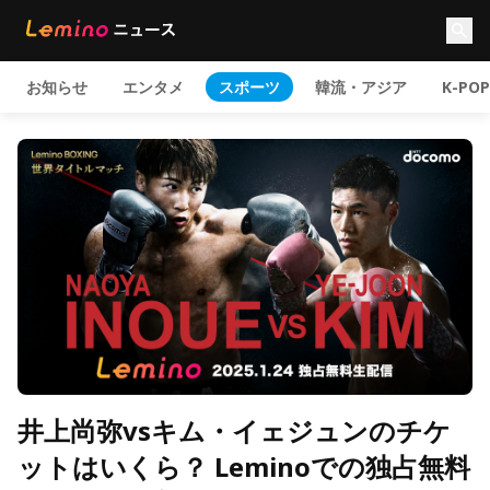
お知らせ
エンタメ
スポーツ
韓流・アジア
K-POP
井上尚弥vsキム・イェジュンのチケ
ットはいくら？ Leminoでの独占無料