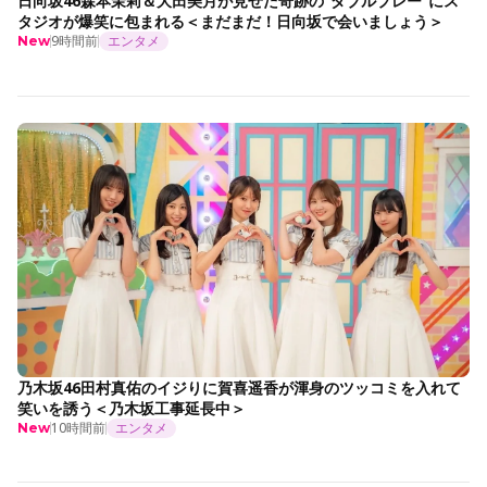
日向坂46森本茉莉＆大田美月が見せた奇跡の“ダブルプレー”にス
タジオが爆笑に包まれる＜まだまだ！日向坂で会いましょう＞
9時間前
エンタメ
New
乃木坂46田村真佑のイジりに賀喜遥香が渾身のツッコミを入れて
笑いを誘う＜乃木坂工事延長中＞
10時間前
エンタメ
New