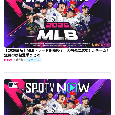
【2026最新】MLBトレード期限終了！大補強に成功したチームと
注目の移籍選手まとめ
14時間前
スポーツ
New