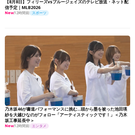
【8月8日】フィリーズvsブルージェイズのテレビ放送・ネット配
信予定｜MLB2026
12時間前
スポーツ
New
乃木坂46が書道パフォーマンスに挑む…頭から墨を被った池田瑛
紗を大越ひなのがフォロー「アーティスティックです！」＜乃木
坂工事延長中＞
12時間前
エンタメ
New