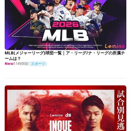
MLB(メジャーリーグ)球団一覧｜ア・リーグ/ナ・リーグの所属チ
ームは？
11時間前
スポーツ
New