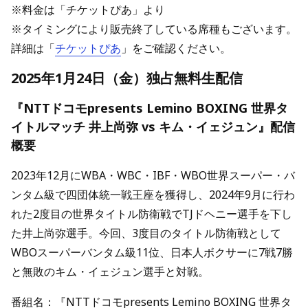
※料金は「チケットぴあ」より
※タイミングにより販売終了している席種もございます。
詳細は「
チケットぴあ
」をご確認ください。
2025年1月24日（金）独占無料生配信
『NTTドコモpresents Lemino BOXING 世界タ
イトルマッチ 井上尚弥 vs キム・イェジュン』配信
概要
2023年12月にWBA・WBC・IBF・WBO世界スーパー・バ
ンタム級で四団体統一戦王座を獲得し、2024年9月に行わ
れた2度目の世界タイトル防衛戦でTJドヘニー選手を下し
た井上尚弥選手。今回、3度目のタイトル防衛戦として
WBOスーパーバンタム級11位、日本人ボクサーに7戦7勝
と無敗のキム・イェジュン選手と対戦。
番組名：『NTTドコモpresents Lemino BOXING 世界タ