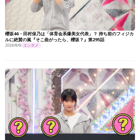
櫻坂46・田村保乃は「体育会系爆美女代表」？ 持ち前のフィジカ
ルに絶賛の嵐『そこ曲がったら、櫻坂？』第295話
2026/8/6
エンタメ