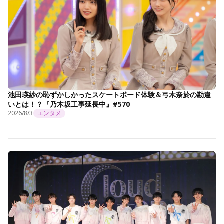
池田瑛紗の恥ずかしかったスケートボード体験＆弓木奈於の勘違
いとは！？『乃木坂工事延長中』#570
2026/8/3
エンタメ