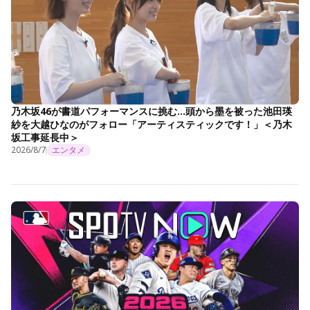
乃木坂46が書道パフォーマンスに挑む…頭から墨を被った池田瑛
紗を大越ひなのがフォロー「アーティスティックです！」＜乃木
坂工事延長中＞
2026/8/7
エンタメ