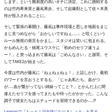
します」という難易度の高いオチに決定。これに挑戦する
のは竹内希来里と藤嶌果歩、そして起爆剤として佐々木美
玲が投入されることに。
そして緊張の幕開け、藤嶌は事件現場と思しき地面をまじ
まじ見つめながら「おかしいですねぇ……」と呟くという
ルール無視の発言をかまし、スタジオは笑いに包まれる。
かもめんたる・槙尾ユウスケに「初めのセリフ違うよ
ー！」と突っ込まれて藤嶌は「ごめんなさい」と謝罪。そ
してTAKE2が始まった。
今度は竹内が藤嶌に「ねぇねぇねぇ！」と話しかけ、最初
のワードを言おうとするも、「じゃあ私たち、血がつ
が……血が繋がってない姉妹ってこと？」とかんだ上に間
違えたセリフを放ってまたもや待ったがかかった。こんな
調子で彼女たちはエチュードを習得できるのか……!?
Leminoで『もっと！日向坂になりましょう』を見る