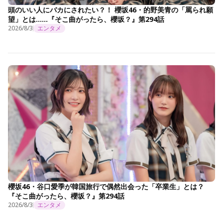
頭のいい人にバカにされたい？！ 櫻坂46・的野美青の「罵られ願
望」とは……『そこ曲がったら、櫻坂？』第294話
2026/8/3
エンタメ
櫻坂46・谷口愛季が韓国旅行で偶然出会った「卒業生」とは？
『そこ曲がったら、櫻坂？』第294話
2026/8/3
エンタメ