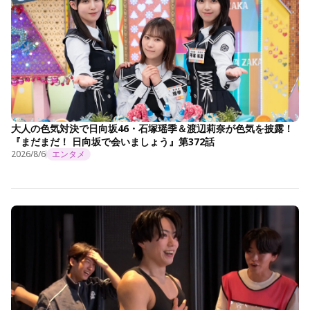
大人の色気対決で日向坂46・石塚瑶季＆渡辺莉奈が色気を披露！
『まだまだ！ 日向坂で会いましょう』第372話
2026/8/6
エンタメ