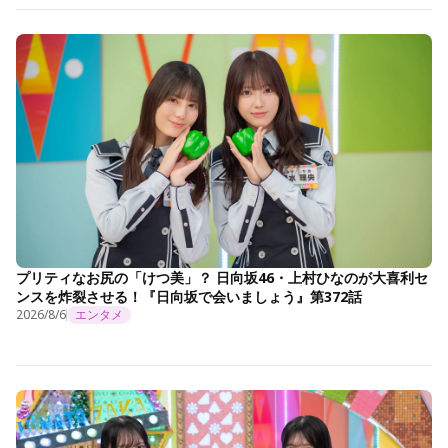
プリティなお尻の「けつ美」？ 日向坂46・上村ひなのが大喜利セ
ンスを炸裂させる！『日向坂で会いましょう』第372話
2026/8/6
エンタメ