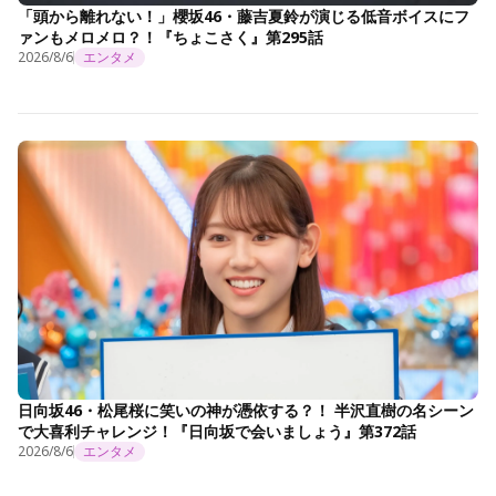
「頭から離れない！」櫻坂46・藤吉夏鈴が演じる低音ボイスにフ
ァンもメロメロ？！『ちょこさく』第295話
2026/8/6
エンタメ
日向坂46・松尾桜に笑いの神が憑依する？！ 半沢直樹の名シーン
で大喜利チャレンジ！『日向坂で会いましょう』第372話
2026/8/6
エンタメ