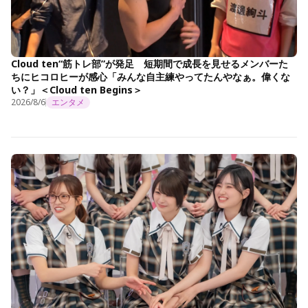
Cloud ten“筋トレ部”が発足 短期間で成長を見せるメンバーた
ちにヒコロヒーが感心「みんな自主練やってたんやなぁ。偉くな
い？」＜Cloud ten Begins＞
2026/8/6
エンタメ