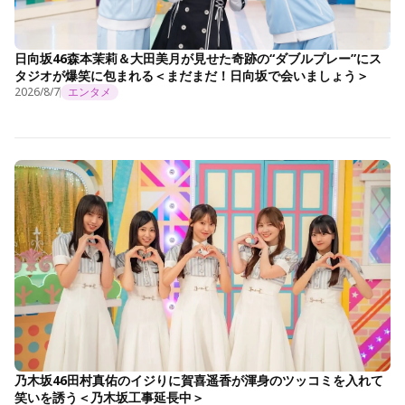
日向坂46森本茉莉＆大田美月が見せた奇跡の“ダブルプレー”にス
タジオが爆笑に包まれる＜まだまだ！日向坂で会いましょう＞
2026/8/7
エンタメ
乃木坂46田村真佑のイジりに賀喜遥香が渾身のツッコミを入れて
笑いを誘う＜乃木坂工事延長中＞