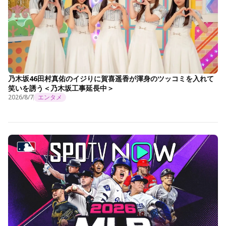
乃木坂46田村真佑のイジりに賀喜遥香が渾身のツッコミを入れて
笑いを誘う＜乃木坂工事延長中＞
2026/8/7
エンタメ