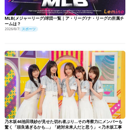
MLB(メジャーリーグ)球団一覧｜ア・リーグ/ナ・リーグの所属チ
ームは？
2026/8/7
スポーツ
乃木坂46池田瑛紗が見せた切れ者ぶり…その考察力にメンバーも
驚く「頭良過ぎるかも…」「絶対未来人だと思う」＜乃木坂工事