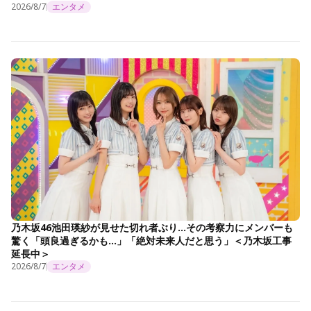
2026/8/7
エンタメ
乃木坂46池田瑛紗が見せた切れ者ぶり…その考察力にメンバーも
驚く「頭良過ぎるかも…」「絶対未来人だと思う」＜乃木坂工事
延長中＞
2026/8/7
エンタメ