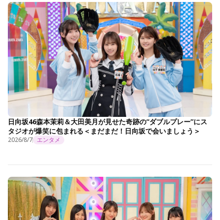
日向坂46森本茉莉＆大田美月が見せた奇跡の“ダブルプレー”にス
タジオが爆笑に包まれる＜まだまだ！日向坂で会いましょう＞
2026/8/7
エンタメ