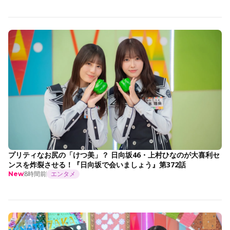
プリティなお尻の「けつ美」？ 日向坂46・上村ひなのが大喜利セ
ンスを炸裂させる！『日向坂で会いましょう』第372話
8時間前
エンタメ
New