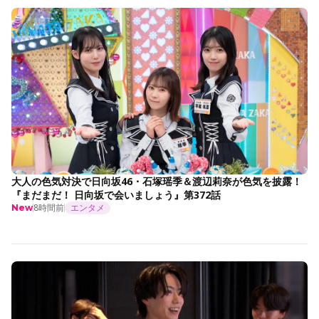
大人の色気対決で日向坂46・石塚瑶季＆渡辺莉奈が色気を披露！
『まだまだ！ 日向坂で会いましょう』第372話
8時間前
エンタメ
New