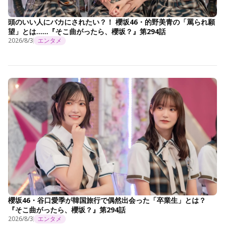
頭のいい人にバカにされたい？！ 櫻坂46・的野美青の「罵られ願
望」とは……『そこ曲がったら、櫻坂？』第294話
2026/8/3
エンタメ
櫻坂46・谷口愛季が韓国旅行で偶然出会った「卒業生」とは？
『そこ曲がったら、櫻坂？』第294話
2026/8/3
エンタメ