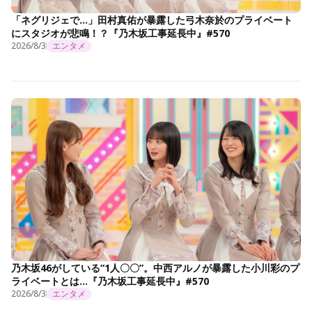
「ネグリジェで…」田村真佑が暴露した弓木奈於のプライベート
にスタジオが悲鳴！？『乃木坂工事延長中』#570
2026/8/3
エンタメ
乃木坂46がしている“1人〇〇”。中西アルノが暴露した小川彩のプ
ライベートとは…『乃木坂工事延長中』#570
2026/8/3
エンタメ