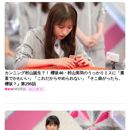
カンニング村山誕生？！ 櫻坂46・村山美羽のうっかりミスに「素
直でかわいい」「これだからやめられない」『そこ曲がったら、
櫻坂？』第295話
6時間前
エンタメ
New