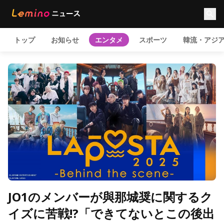
トップ
お知らせ
エンタメ
スポーツ
韓流・アジ
JO1のメンバーが與那城奨に関するク
イズに苦戦!?「できてないとこの後出