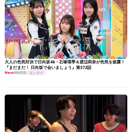
大人の色気対決で日向坂46・石塚瑶季＆渡辺莉奈が色気を披露！
『まだまだ！ 日向坂で会いましょう』第372話
8時間前
エンタメ
New