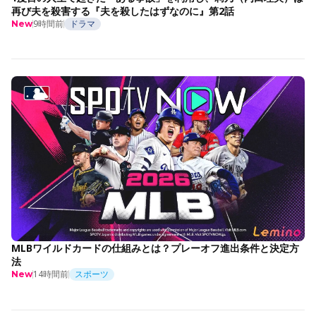
再び夫を殺害する『夫を殺したはずなのに』第2話
9時間前
ドラマ
New
MLBワイルドカードの仕組みとは？プレーオフ進出条件と決定方
法
14時間前
スポーツ
New