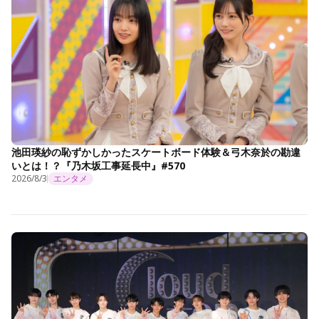
池田瑛紗の恥ずかしかったスケートボード体験＆弓木奈於の勘違
いとは！？『乃木坂工事延長中』#570
2026/8/3
エンタメ