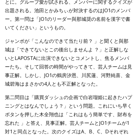
とに。グループ愛が試される、メンバーに関するクイズが
出題される。池田とかみちぃが対決するのはJO1のメンバ
ー。第一問は「JO1のリーダー與那城奨の名前を漢字で書
いてください」というもの。
ジャンボが「こんなのできて当たり前？ 」と聞くと與那
城は「できてないとこの後出しませんよ ？」と正解しな
いとLAPOSTAに出演できないとコメントし、焦るメンバ
ーたち。そして回答の時間がやってきて、芸人チームは見
事正解。しかし、JO1の鶴房汐恩、川尻蓮、河野純喜、金
城碧海はまさかの4人とも不正解となった。
第二問目は「購買ダッシュの企画で白岩瑠姫に起きたハプ
ニングとはなんでしょう？」という問題。これにいち早く
ボタンを押した木全翔也は「これはもう簡単です、財布を
忘れた 」と答え、見事正解。芸人チームとJO1チームが1
対1と同点となった。次のクイズはA、B、C、Dそれぞれ