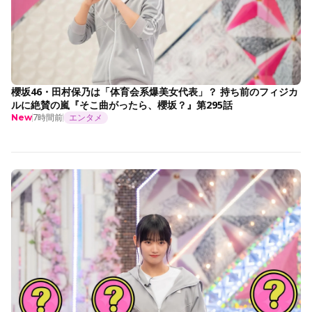
櫻坂46・田村保乃は「体育会系爆美女代表」？ 持ち前のフィジカ
ルに絶賛の嵐『そこ曲がったら、櫻坂？』第295話
7時間前
エンタメ
New