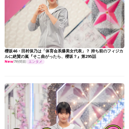
櫻坂46・田村保乃は「体育会系爆美女代表」？ 持ち前のフィジカ
ルに絶賛の嵐『そこ曲がったら、櫻坂？』第295話
7時間前
エンタメ
New