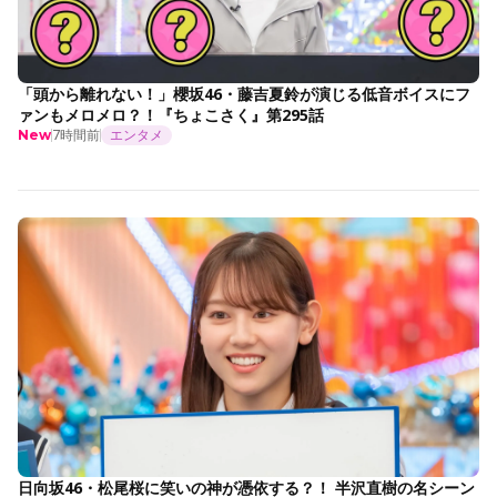
「頭から離れない！」櫻坂46・藤吉夏鈴が演じる低音ボイスにフ
ァンもメロメロ？！『ちょこさく』第295話
7時間前
エンタメ
New
日向坂46・松尾桜に笑いの神が憑依する？！ 半沢直樹の名シーン