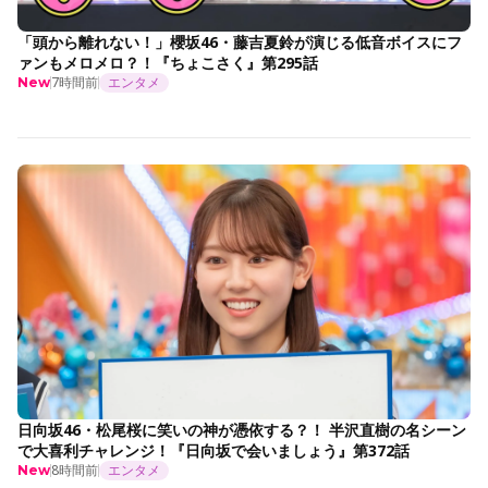
「頭から離れない！」櫻坂46・藤吉夏鈴が演じる低音ボイスにフ
ァンもメロメロ？！『ちょこさく』第295話
7時間前
エンタメ
New
日向坂46・松尾桜に笑いの神が憑依する？！ 半沢直樹の名シーン
で大喜利チャレンジ！『日向坂で会いましょう』第372話
8時間前
エンタメ
New