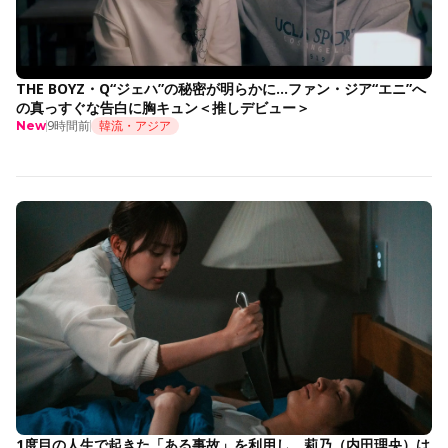
THE BOYZ・Q“ジェハ”の秘密が明らかに…ファン・ジア“エニ”へ
の真っすぐな告白に胸キュン＜推しデビュー＞
9時間前
韓流・アジア
New
1度目の人生で起きた「ある事故」を利用し、莉乃（内田理央）は