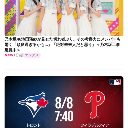
乃木坂46池田瑛紗が見せた切れ者ぶり…その考察力にメンバーも
驚く「頭良過ぎるかも…」「絶対未来人だと思う」＜乃木坂工事
延長中＞
1分前
エンタメ
New