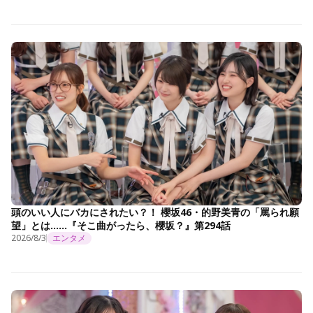
頭のいい人にバカにされたい？！ 櫻坂46・的野美青の「罵られ願
望」とは……『そこ曲がったら、櫻坂？』第294話
2026/8/3
エンタメ