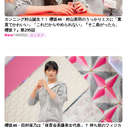
カンニング村山誕生？！ 櫻坂46・村山美羽のうっかりミスに「素
直でかわいい」「これだからやめられない」『そこ曲がったら、
櫻坂？』第295話
16時間前
エンタメ
New
櫻坂46・田村保乃は「体育会系爆美女代表」？ 持ち前のフィジカ