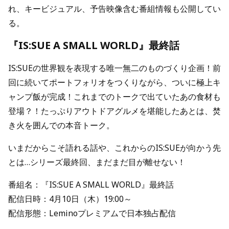
れ、キービジュアル、予告映像含む番組情報も公開してい
る。
『IS:SUE A SMALL WORLD』最終話
IS:SUEの世界観を表現する唯一無二のものづくり企画！前
回に続いてポートフォリオをつくりながら、ついに極上キ
ャンプ飯が完成！これまでのトークで出ていたあの食材も
登場？！たっぷりアウトドアグルメを堪能したあとは、焚
き火を囲んでの本音トーク。
いまだからこそ語れる話や、これからのIS:SUEが向かう先
とは…シリーズ最終回、まだまだ目が離せない！
番組名：『IS:SUE A SMALL WORLD』最終話
配信日時：4月10日（木）19:00～
配信形態：Leminoプレミアムで日本独占配信