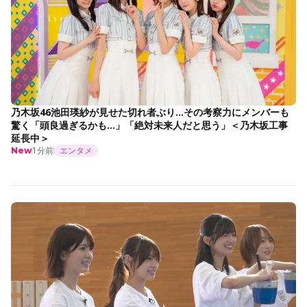
乃木坂46池田瑛紗が見せた切れ者ぶり…その考察力にメンバーも
驚く「頭良過ぎるかも…」「絶対未来人だと思う」＜乃木坂工事
延長中＞
1分前
エンタメ
New