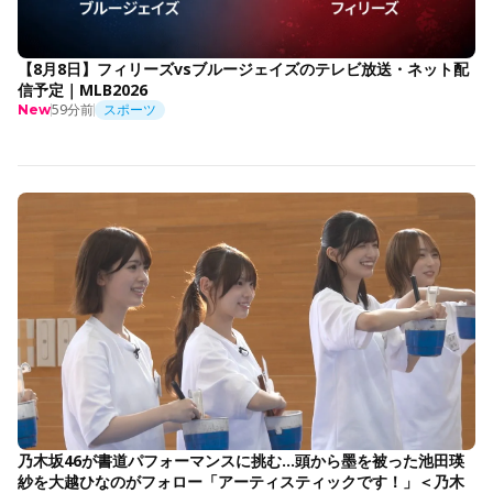
【8月8日】フィリーズvsブルージェイズのテレビ放送・ネット配
信予定｜MLB2026
59分前
スポーツ
New
乃木坂46が書道パフォーマンスに挑む…頭から墨を被った池田瑛
紗を大越ひなのがフォロー「アーティスティックです！」＜乃木