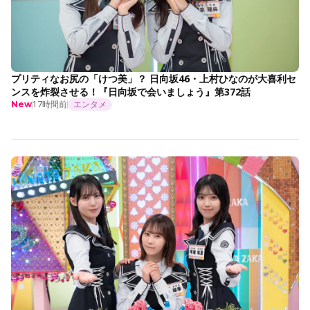
プリティなお尻の「けつ美」？ 日向坂46・上村ひなのが大喜利セ
ンスを炸裂させる！『日向坂で会いましょう』第372話
17時間前
エンタメ
New