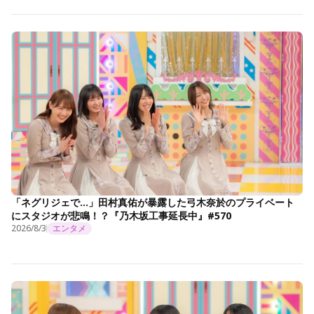
「ネグリジェで…」田村真佑が暴露した弓木奈於のプライベート
にスタジオが悲鳴！？『乃木坂工事延長中』#570
2026/8/3
エンタメ