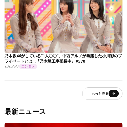
乃木坂46がしている“1人〇〇”。中西アルノが暴露した小川彩のプ
ライベートとは…『乃木坂工事延長中』#570
2026/8/3
エンタメ
もっと見る
最新ニュース