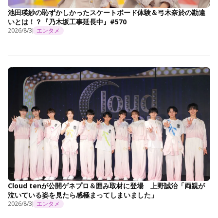
池田瑛紗の恥ずかしかったスケートボード体験＆弓木奈於の勘違
いとは！？『乃木坂工事延長中』#570
2026/8/3
エンタメ
Cloud tenが公開ゲネプロ＆囲み取材に登場 上野誠治「両親が
泣いている姿を見たら感極まってしまいました」
2026/8/3
エンタメ