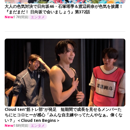
大人の色気対決で日向坂46・石塚瑶季＆渡辺莉奈が色気を披露！
『まだまだ！ 日向坂で会いましょう』第372話
17時間前
エンタメ
New
Cloud ten“筋トレ部”が発足 短期間で成長を見せるメンバーた
ちにヒコロヒーが感心「みんな自主練やってたんやなぁ。偉くな
い？」＜Cloud ten Begins＞
18時間前
エンタメ
New