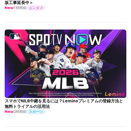
坂工事延長中＞
1時間前
エンタメ
New
スマホでMLB中継を見るには？Leminoプレミアムの登録方法と
無料トライアルの活用法
2時間前
スポーツ
New