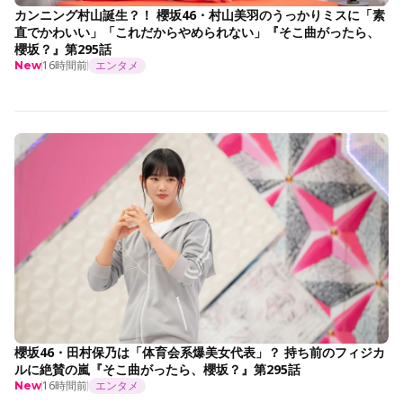
カンニング村山誕生？！ 櫻坂46・村山美羽のうっかりミスに「素
直でかわいい」「これだからやめられない」『そこ曲がったら、
櫻坂？』第295話
16時間前
エンタメ
New
櫻坂46・田村保乃は「体育会系爆美女代表」？ 持ち前のフィジカ
ルに絶賛の嵐『そこ曲がったら、櫻坂？』第295話
16時間前
エンタメ
New