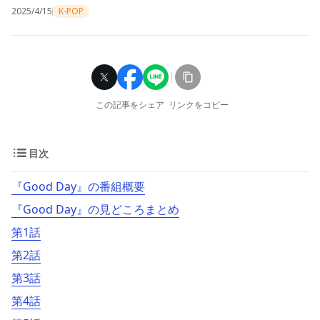
2025/4/15
K-POP
この記事をシェア
リンクをコピー
目次
『Good Day』の番組概要
『Good Day』の見どころまとめ
第1話
第2話
第3話
第4話