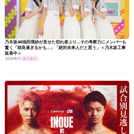
乃木坂46池田瑛紗が見せた切れ者ぶり…その考察力にメンバーも
驚く「頭良過ぎるかも…」「絶対未来人だと思う」＜乃木坂工事
延長中＞
2026/8/7
エンタメ