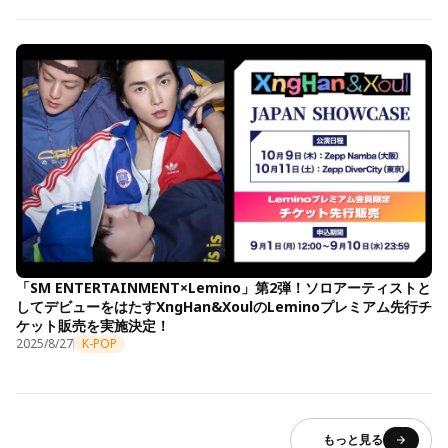
「SM ENTERTAINMENT×Lemino」第2弾！ソロアーティストと
してデビューをはたすXngHan&XoulのLeminoプレミアム先行チ
ケット販売を実施決定！
2025/8/27
K-POP
もっと見る