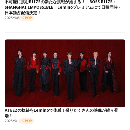
不可能に挑むRIIZEの新たな挑戦が始まる！「BOSS RIIZE :
SHANGHAI IMPOSSIBLE」Leminoプレミアムにて日韓同時・
日本独占配信決定！
2025/9/8
K-POP
ATEEZの軌跡をLeminoで体感！盛りだくさんの映像が続々登
場！
2025/9/1
K-POP