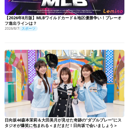
【2026年8月版】MLBワイルドカード＆地区優勝争い！プレーオ
フ進出ラインは？
2026/8/7
スポーツ
日向坂46森本茉莉＆大田美月が見せた奇跡の“ダブルプレー”にス
タジオが爆笑に包まれる＜まだまだ！日向坂で会いましょう＞