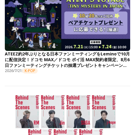
ATEEZ約2年ぶりとなる日本ファンミーティングをLeminoで10月
に配信決定！ドコモ MAX／ドコモ ポイ活 MAX契約者限定、8月6
日ファンミーティングチケットの抽選プレゼントキャンペーンも
開始
2026/7/21
K-POP