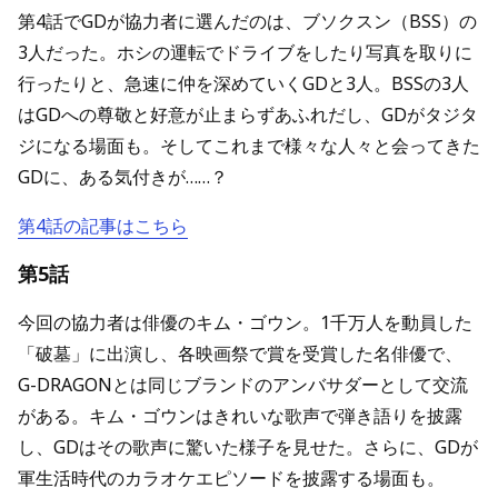
第4話でGDが協力者に選んだのは、ブソクスン（BSS）の
3人だった。ホシの運転でドライブをしたり写真を取りに
行ったりと、急速に仲を深めていくGDと3人。BSSの3人
はGDへの尊敬と好意が止まらずあふれだし、GDがタジタ
ジになる場面も。そしてこれまで様々な人々と会ってきた
GDに、ある気付きが……？
第4話の記事はこちら
第5話
今回の協力者は俳優のキム・ゴウン。1千万人を動員した
「破墓」に出演し、各映画祭で賞を受賞した名俳優で、
G-DRAGONとは同じブランドのアンバサダーとして交流
がある。キム・ゴウンはきれいな歌声で弾き語りを披露
し、GDはその歌声に驚いた様子を見せた。さらに、GDが
軍生活時代のカラオケエピソードを披露する場面も。