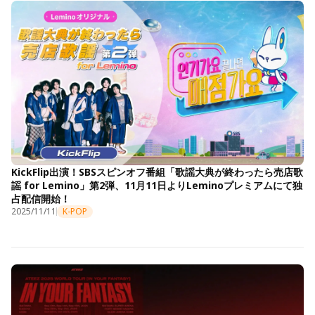
KickFlip出演！SBSスピンオフ番組「歌謡大典が終わったら売店歌
謡 for Lemino」第2弾、11月11日よりLeminoプレミアムにて独
占配信開始！
2025/11/11
K-POP