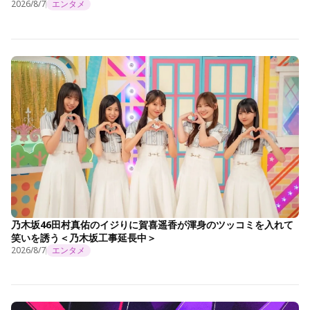
2026/8/7
エンタメ
乃木坂46田村真佑のイジりに賀喜遥香が渾身のツッコミを入れて
笑いを誘う＜乃木坂工事延長中＞
2026/8/7
エンタメ